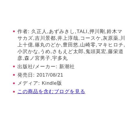
作者:
久正人,あずみきし,TALI,押川剛,鈴木マ
サカズ,吉川景都,井上淳哉,コースケ,灰原薬,川
上十億,篠丸のどか,豊田悠,山崎零,マキヒロチ,
小沢かな,うめ,さもえど太郎,鬼頭莫宏,藤栄道
彦,森ノ宮男子,宇多丸
出版社/メーカー:
新潮社
発売日:
2017/08/21
メディア:
Kindle版
この商品を含むブログを見る