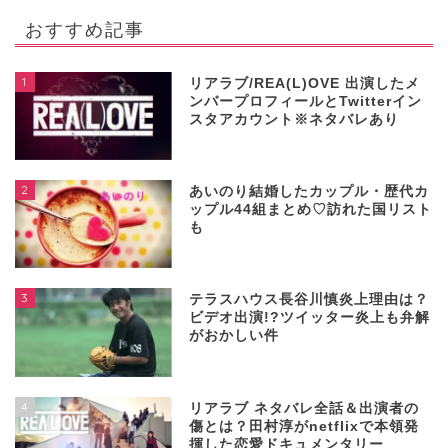
おすすめ記事
1
リアラブ/REA(L)OVE 出演したメ
ンバープロフィールとTwitterイン
スタアカウント※ネタバレあり
2
あいのり結婚したカップル・歴代カ
ップル44組まとめ♡訪れた国リスト
も
3
テラスハウス長谷川慎炎上理由は？
ビデオ出演!?ツイッター炎上も弁解
がおかしい件
4
リアラブ ネタバレ全話＆出演者の
傷とは？田村淳がnetflixで本領発
揮した恋愛ドキュメンタリー