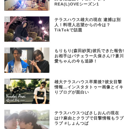
REA(L)OVEシーズン1
5
テラスハウス雄大の現在 逮捕は別
人！料理人志望からの今は？
TikTokで話題
6
もりもり(森田紗英)彼氏できた報告!
お相手はバチェラー久保さん!?蒼川
愛ちゃんの今も追跡！
7
雄大テラスハウス卒業後?彼女目撃
情報…インスタタトゥー画像とイキ
りブログが面白い
8
テラスハウスつばさしおんの現在
は!?麻由とクラブで目撃情報もラブ
ラブ #しょんつば