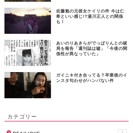
13
佐藤魁の元彼女ケイリの件 今は仁
希といい感じ!?湯川正人との関係
も！
14
あいのりあきらがでっぱりんとの破
局を報告「週刊誌は嘘」「今後の関
係性が異なっていた」
15
ガイニキ付き合ってる？卒業後のイ
ンスタ匂わせがハンパない件
カテゴリー
2