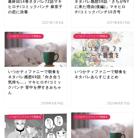
最終回14巻ネタバレ72話マキ
ネタバレ感想59話「さちがNY
ヒロチ/コミックバンチ 麻里子
に来た理由(後編)」マキヒロ
の恋に決着
チ/コミックバンチ10月号
2021年7月4日
2017年8月23日
いつかティファニーで朝食を
いつかティファニーで朝食を
いつかティファニーで朝食を
いつかティファニーで朝食を
ネタバレ感想69話「向き合う
ネタバレあらすじまとめ
気持ち…」マキヒロチ/コミッ
クバンチ 背中を押すきみちゃ
ん
2019年9月14日
2020年8月15日
いつかティファニーで朝食を
いつかティファニーで朝食を