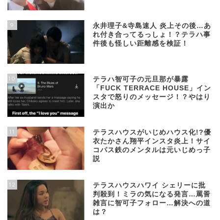
9
永井理子&寺島速人 炎上その後…あ
れ付き合ってるっしょ！？テラハ事
件後も怪しい距離感を検証！
10
テラハ智可子の元旦那が暴露
「FUCK TERRACE HOUSE」イン
スタで怒りのメッセージ！？やはり
演出か
11
テラスハウスがいじめハウス化!?優
衣たかさん翔平インスタ炎上！サイ
コパス鉄のメンタルは元いじめっ子
説
12
テラスハウスハワイ シェリーに批
判殺到！ミラの気になる発言…罵詈
雑言に智可子フォロー…解決への道
は？