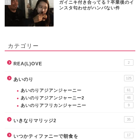
15
ガイニキ付き合ってる？卒業後のイ
ンスタ匂わせがハンパない件
カテゴリー
2
REA(L)OVE
125
あいのり
あいのりアジアンジャーニー
61
あいのりアジアンジャーニー2
46
あいのりアフリカンジャーニー
9
35
いきなりマリッジ2
17
いつかティファニーで朝食を