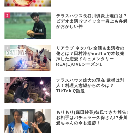
3
テラスハウス長谷川慎炎上理由は？
ビデオ出演!?ツイッター炎上も弁解
がおかしい件
4
リアラブ ネタバレ全話＆出演者の
傷とは？田村淳がnetflixで本領発
揮した恋愛ドキュメンタリー
REA(L)OVEシーズン1
5
テラスハウス雄大の現在 逮捕は別
人！料理人志望からの今は？
TikTokで話題
6
もりもり(森田紗英)彼氏できた報告!
お相手はバチェラー久保さん!?蒼川
愛ちゃんの今も追跡！