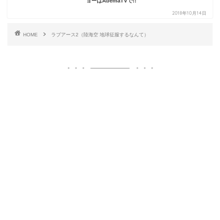
ョーはAbemaTVで!!
2018年10月14日
HOME
ラブアース2（陸海空 地球征服するなんて）