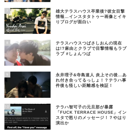
7
雄大テラスハウス卒業後?彼女目撃
情報…インスタタトゥー画像とイキ
りブログが面白い
8
テラスハウスつばさしおんの現在
は!?麻由とクラブで目撃情報もラブ
ラブ #しょんつば
9
永井理子&寺島速人 炎上その後…あ
れ付き合ってるっしょ！？テラハ事
件後も怪しい距離感を検証！
10
テラハ智可子の元旦那が暴露
「FUCK TERRACE HOUSE」イン
スタで怒りのメッセージ！？やはり
演出か