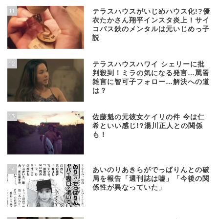
11
テラスハウスがいじめハウス化!?優
衣たかさん翔平インスタ炎上！サイ
コパス鉄のメンタルは元いじめっ子
説
12
テラスハウスハワイ シェリーに批
判殺到！ミラの気になる発言…罵詈
雑言に智可子フォロー…解決への道
は？
13
佐藤魁の元彼女ケイリの件 今は仁
希といい感じ!?湯川正人との関係
も！
14
あいのりあきらがでっぱりんとの破
局を報告「週刊誌は嘘」「今後の関
係性が異なっていた」