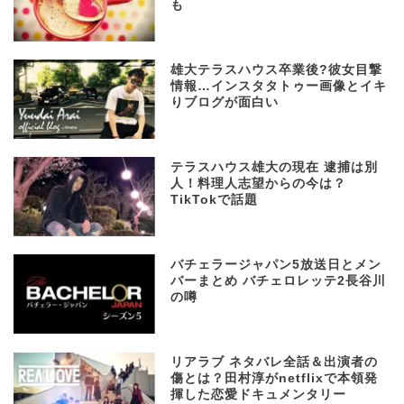
も
雄大テラスハウス卒業後?彼女目撃
情報…インスタタトゥー画像とイキ
りブログが面白い
テラスハウス雄大の現在 逮捕は別
人！料理人志望からの今は？
TikTokで話題
バチェラージャパン5放送日とメン
バーまとめ バチェロレッテ2長谷川
の噂
リアラブ ネタバレ全話＆出演者の
傷とは？田村淳がnetflixで本領発
揮した恋愛ドキュメンタリー