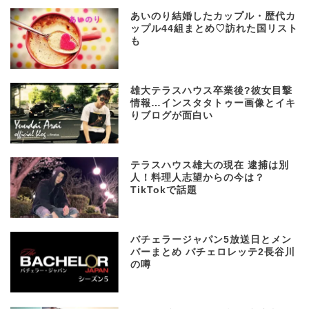
あいのり結婚したカップル・歴代カ
ップル44組まとめ♡訪れた国リスト
も
雄大テラスハウス卒業後?彼女目撃
情報…インスタタトゥー画像とイキ
りブログが面白い
テラスハウス雄大の現在 逮捕は別
人！料理人志望からの今は？
TikTokで話題
バチェラージャパン5放送日とメン
バーまとめ バチェロレッテ2長谷川
の噂