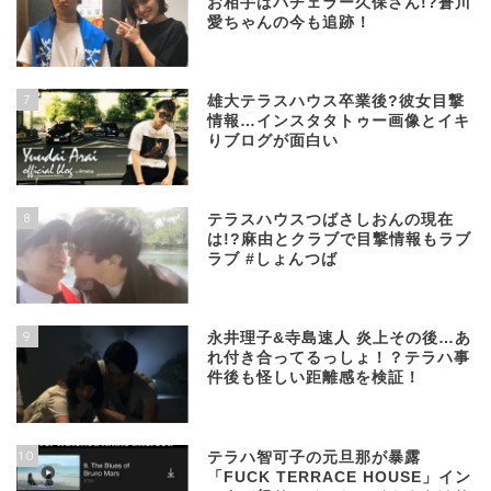
お相手はバチェラー久保さん!?蒼川
愛ちゃんの今も追跡！
7
雄大テラスハウス卒業後?彼女目撃
情報…インスタタトゥー画像とイキ
りブログが面白い
8
テラスハウスつばさしおんの現在
は!?麻由とクラブで目撃情報もラブ
ラブ #しょんつば
9
永井理子&寺島速人 炎上その後…あ
れ付き合ってるっしょ！？テラハ事
件後も怪しい距離感を検証！
10
テラハ智可子の元旦那が暴露
「FUCK TERRACE HOUSE」イン