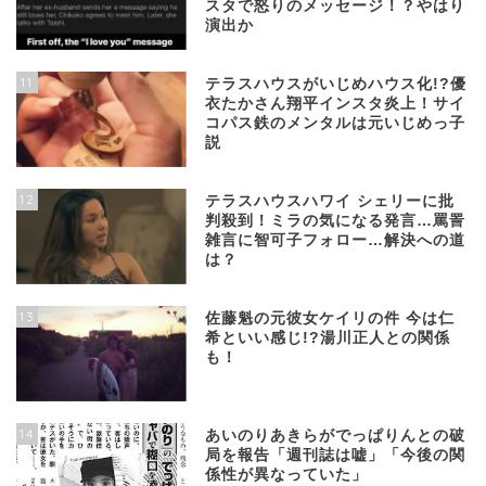
スタで怒りのメッセージ！？やはり
演出か
11
テラスハウスがいじめハウス化!?優
衣たかさん翔平インスタ炎上！サイ
コパス鉄のメンタルは元いじめっ子
説
12
テラスハウスハワイ シェリーに批
判殺到！ミラの気になる発言…罵詈
雑言に智可子フォロー…解決への道
は？
13
佐藤魁の元彼女ケイリの件 今は仁
希といい感じ!?湯川正人との関係
も！
14
あいのりあきらがでっぱりんとの破
局を報告「週刊誌は嘘」「今後の関
係性が異なっていた」