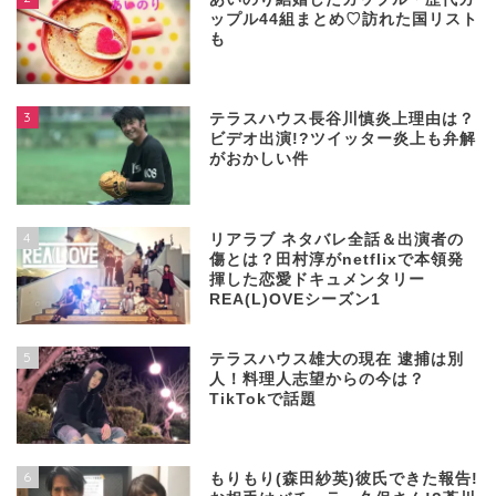
ップル44組まとめ♡訪れた国リスト
も
3
テラスハウス長谷川慎炎上理由は？
ビデオ出演!?ツイッター炎上も弁解
がおかしい件
4
リアラブ ネタバレ全話＆出演者の
傷とは？田村淳がnetflixで本領発
揮した恋愛ドキュメンタリー
REA(L)OVEシーズン1
5
テラスハウス雄大の現在 逮捕は別
人！料理人志望からの今は？
TikTokで話題
6
もりもり(森田紗英)彼氏できた報告!