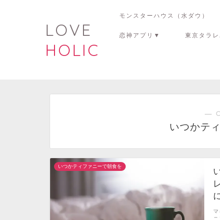
モンスターハウス（水ダウ）
LOVE
恋神アプリ▼
東京タラレ
HOLIC
― 
いつかテ
いつかティファニーで朝食を
マ
ニ