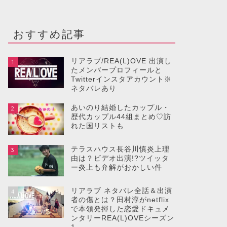
おすすめ記事
リアラブ/REA(L)OVE 出演し
1
たメンバープロフィールと
Twitterインスタアカウント※
ネタバレあり
あいのり結婚したカップル・
2
歴代カップル44組まとめ♡訪
れた国リストも
テラスハウス長谷川慎炎上理
3
由は？ビデオ出演!?ツイッタ
ー炎上も弁解がおかしい件
リアラブ ネタバレ全話＆出演
4
者の傷とは？田村淳がnetflix
で本領発揮した恋愛ドキュメ
ンタリーREA(L)OVEシーズン