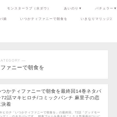
モンスターラブ（水ダウ）
あいのり▼
バチェラー
バ娘
いつかティファニーで朝食を
いきなりマリッジ2
CATEGORY ―
ィファニーで朝食を
いつかティファニーで朝食を最終回14巻ネタバ
レ72話マキヒロチ/コミックバンチ 麻里子の恋
に決着
キヒロチ「いつかティファニーで朝食を」の最終回、72話「グッドモー
ング！」のネタバレです。 朝食ブームを巻き起こした人気漫画がついに