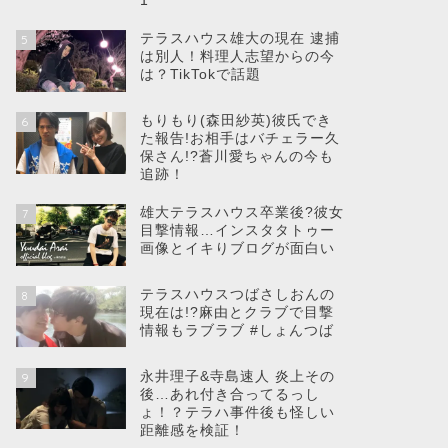
1
テラスハウス雄大の現在 逮捕
5
は別人！料理人志望からの今
は？TikTokで話題
もりもり(森田紗英)彼氏でき
6
た報告!お相手はバチェラー久
保さん!?蒼川愛ちゃんの今も
追跡！
雄大テラスハウス卒業後?彼女
7
目撃情報…インスタタトゥー
画像とイキりブログが面白い
テラスハウスつばさしおんの
8
現在は!?麻由とクラブで目撃
情報もラブラブ #しょんつば
永井理子&寺島速人 炎上その
9
後…あれ付き合ってるっし
ょ！？テラハ事件後も怪しい
距離感を検証！