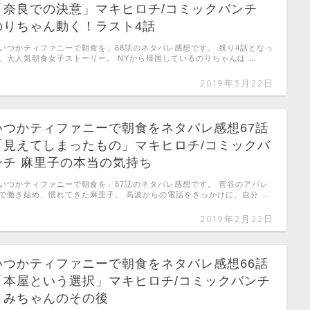
「奈良での決意」マキヒロチ/コミックバンチ
のりちゃん動く！ラスト4話
いつかティファニーで朝食を」68話のネタバレ感想です。 残り4話となっ
、大人気朝食女子ストーリー。 NYから帰国しているのりちゃんは …
2019年3月22日
いつかティファニーで朝食をネタバレ感想67話
「見えてしまったもの」マキヒロチ/コミックバ
ンチ 麻里子の本当の気持ち
いつかティファニーで朝食を」67話のネタバレ感想です。 菅谷のアパレ
で働き始め、慣れてきた麻里子。 高波からの電話をきっかけに、自分 …
2019年2月22日
いつかティファニーで朝食をネタバレ感想66話
「本屋という選択」マキヒロチ/コミックバンチ
きみちゃんのその後