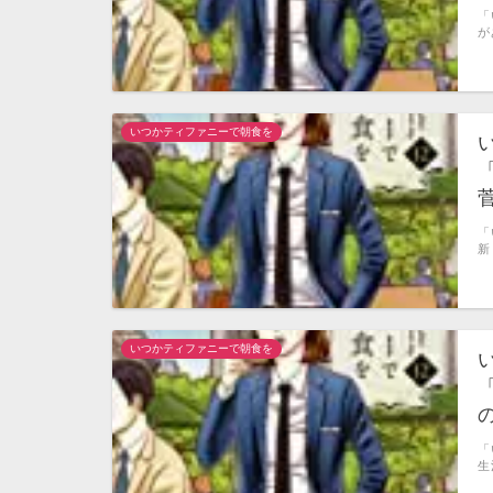
「
が
いつかティファニーで朝食を
「
新
いつかティファニーで朝食を
「
生