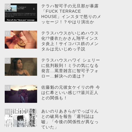
テラハ智可子の元旦那が暴露
10
「FUCK TERRACE
HOUSE」インスタで怒りのメ
ッセージ！？やはり演出か
テラスハウスがいじめハウス
11
化!?優衣たかさん翔平インス
タ炎上！サイコパス鉄のメン
タルは元いじめっ子説
テラスハウスハワイ シェリー
12
に批判殺到！ミラの気になる
発言…罵詈雑言に智可子フォ
ロー…解決への道は？
佐藤魁の元彼女ケイリの件 今
13
は仁希といい感じ!?湯川正人
との関係も！
あいのりあきらがでっぱりん
14
との破局を報告「週刊誌は
嘘」「今後の関係性が異なっ
ていた」