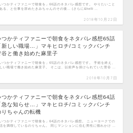
いつかティファニーで朝食を」66話のネタバレ感想です。 やりたいこと
ある、と仕事を辞めたきみちゃんのその後… (さらに&helli …
2018年10月22日
いつかティファニーで朝食をネタバレ感想65話
「新しい職場…」マキヒロチ/コミックバンチ
菅谷と働き始めた麻里子
いつかティファニーで朝食を」65話のネタバレ感想です。 手術を終え、
しい職場で働き始めた麻里子。 そこは、以前声を掛けられていた菅谷 …
2018年10月7日
いつかティファニーで朝食をネタバレ感想64話
「急な知らせ…」マキヒロチ/コミックバンチ
のりちゃんの転機
いつかティファニーで朝食を」64話のネタバレ感想。 ニューヨークでの
活を満喫しているのりちゃん。 同じマンションに住む男性に惚れかけ …