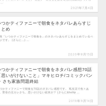
 …
2021年7月4日
いつかティファニーで朝食をネタバレあらすじ
まとめ
画「いつかティファニーで朝食を」のネタバレあらすじをまとめているペ
ジです。 (さらに…) …
2020年8月15日
いつかティファニーで朝食をネタバレ感想70話
「思いがけないこと」マキヒロチ/コミックバン
チ さち家族問題終結
つかティファニーで朝食を70話のネタバレ感想です。 私生活で色々あ
、菅谷の元カレさち。思いがけない結末が？ (さらに&hellip …
2019年9月14日