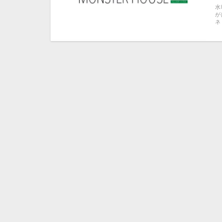
水
が
ネ