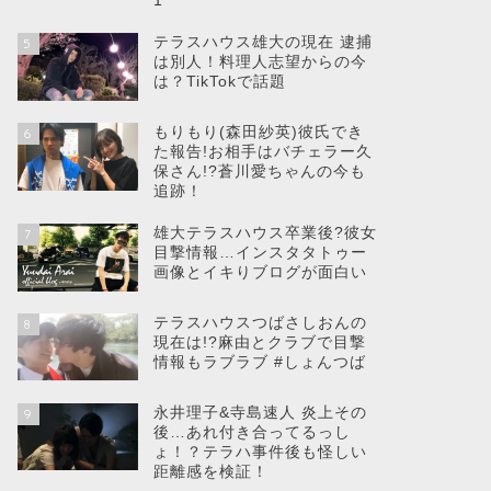
1
テラスハウス雄大の現在 逮捕
5
は別人！料理人志望からの今
は？TikTokで話題
もりもり(森田紗英)彼氏でき
6
た報告!お相手はバチェラー久
保さん!?蒼川愛ちゃんの今も
追跡！
雄大テラスハウス卒業後?彼女
7
目撃情報…インスタタトゥー
画像とイキりブログが面白い
テラスハウスつばさしおんの
8
現在は!?麻由とクラブで目撃
情報もラブラブ #しょんつば
永井理子&寺島速人 炎上その
9
後…あれ付き合ってるっし
ょ！？テラハ事件後も怪しい
距離感を検証！