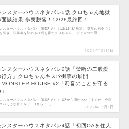
モンスターハウスネタバレ5話 クロちゃん地獄
の面談結果 歩実脱落！12/26最終回！
ンスターハウスネタバレ、第5話です！12/12(水)放送。 突然の指令でく
を引き、脱落者を決める権利を得たクロちゃん。 ひとりづつ面 …
2022年12月1日
モンスターハウスネタバレ2話「禁断の二股愛
の行方」クロちゃんキス!?衝撃の展開
☆MONSTER HOUSE #2「莉音のことを守る
ね」
ンスターハウスネタバレ、第2話です！ 1話から間があいてますが…今回
ヤバそうな仕上がり！ (さらに…) …
2022年12月1日
モンスターハウスネタバレ4話「初回OAを住人