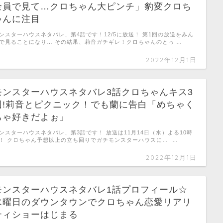
全員で見て…クロちゃん大ピンチ」豹変クロち
ゃんに注目
ンスターハウスネタバレ、第4話です！12/5に放送！ 第1回の放送をみん
で見ることになり… その結果、莉音ガチギレ！クロちゃんのとっ …
2022年12月1日
モンスターハウスネタバレ3話クロちゃんキス3
回!莉音とピクニック！でも蘭に告白「めちゃく
ちゃ好きだよぉ」
ンスターハウスネタバレ、第3話です！ 放送は11月14日（水）よる10時
！ クロちゃん予想以上の立ち回りでガチモンスターハウスに… …
2022年12月1日
モンスターハウスネタバレ1話プロフィール☆
水曜日のダウンタウンでクロちゃん恋愛リアリ
ティショーはじまる