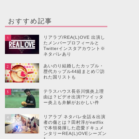
おすすめ記事
リアラブ/REA(L)OVE 出演し
1
たメンバープロフィールと
Twitterインスタアカウント※
ネタバレあり
あいのり結婚したカップル・
2
歴代カップル44組まとめ♡訪
れた国リストも
テラスハウス長谷川慎炎上理
3
由は？ビデオ出演!?ツイッタ
ー炎上も弁解がおかしい件
リアラブ ネタバレ全話＆出演
4
者の傷とは？田村淳がnetflix
で本領発揮した恋愛ドキュメ
ンタリーREA(L)OVEシーズン