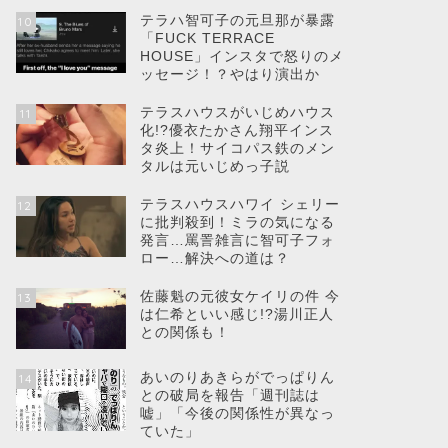
テラハ智可子の元旦那が暴露
10
「FUCK TERRACE
HOUSE」インスタで怒りのメ
ッセージ！？やはり演出か
テラスハウスがいじめハウス
11
化!?優衣たかさん翔平インス
タ炎上！サイコパス鉄のメン
タルは元いじめっ子説
テラスハウスハワイ シェリー
12
に批判殺到！ミラの気になる
発言…罵詈雑言に智可子フォ
ロー…解決への道は？
佐藤魁の元彼女ケイリの件 今
13
は仁希といい感じ!?湯川正人
との関係も！
あいのりあきらがでっぱりん
14
との破局を報告「週刊誌は
嘘」「今後の関係性が異なっ
ていた」