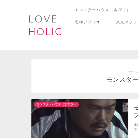
モンスターハウス（水ダウ）
LOVE
恋神アプリ▼
東京タラレ
HOLIC
― 
モンスタ
モンスターハウス（水ダウ）
水
ウ