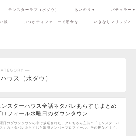
モンスターラブ（水ダウ）
あいのり▼
バチェラー
バ娘
いつかティファニーで朝食を
いきなりマリッジ2
CATEGORY ―
ーハウス（水ダウ）
モンスターハウス全話ネタバレあらすじまとめ
プロフィール水曜日のダウンタウン
曜日のダウンタウンの中で放送された、クロちゃん主演？「モンスターハ
ス」のネタバレあらすじと出演メンバープロフィール、その後など！ ( …