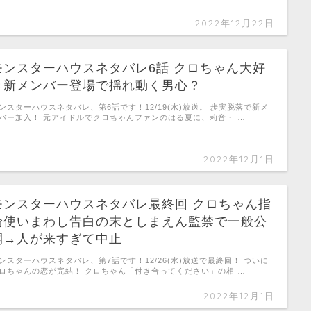
2022年12月22日
モンスターハウスネタバレ6話 クロちゃん大好
き新メンバー登場で揺れ動く男心？
ンスターハウスネタバレ、第6話です！12/19(水)放送。 歩実脱落で新メ
バー加入！ 元アイドルでクロちゃんファンのはる夏に、莉音・ …
2022年12月1日
モンスターハウスネタバレ最終回 クロちゃん指
輪使いまわし告白の末としまえん監禁で一般公
開→人が来すぎて中止
ンスターハウスネタバレ、第7話です！12/26(水)放送で最終回！ ついに
ロちゃんの恋が完結！ クロちゃん「付き合ってください」の相 …
2022年12月1日