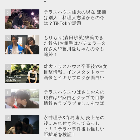
1
テラスハウス雄大の現在 逮捕
5
は別人！料理人志望からの今
は？TikTokで話題
もりもり(森田紗英)彼氏でき
6
た報告!お相手はバチェラー久
保さん!?蒼川愛ちゃんの今も
追跡！
雄大テラスハウス卒業後?彼女
7
目撃情報…インスタタトゥー
画像とイキりブログが面白い
テラスハウスつばさしおんの
8
現在は!?麻由とクラブで目撃
情報もラブラブ #しょんつば
永井理子&寺島速人 炎上その
9
後…あれ付き合ってるっし
ょ！？テラハ事件後も怪しい
距離感を検証！