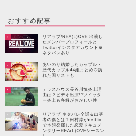
おすすめ記事
リアラブ/REA(L)OVE 出演し
1
たメンバープロフィールと
Twitterインスタアカウント※
ネタバレあり
あいのり結婚したカップル・
2
歴代カップル44組まとめ♡訪
れた国リストも
テラスハウス長谷川慎炎上理
3
由は？ビデオ出演!?ツイッタ
ー炎上も弁解がおかしい件
リアラブ ネタバレ全話＆出演
4
者の傷とは？田村淳がnetflix
で本領発揮した恋愛ドキュメ
ンタリーREA(L)OVEシーズン