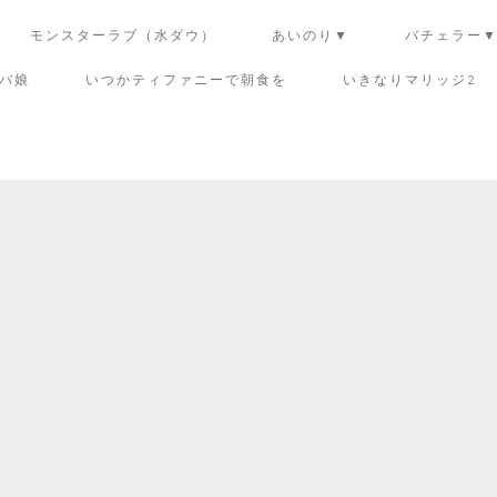
モンスターラブ（水ダウ）
あいのり▼
バチェラー
バ娘
いつかティファニーで朝食を
いきなりマリッジ2