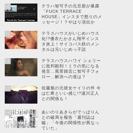
テラハ智可子の元旦那が暴露
10
「FUCK TERRACE
HOUSE」インスタで怒りのメ
ッセージ！？やはり演出か
テラスハウスがいじめハウス
11
化!?優衣たかさん翔平インス
タ炎上！サイコパス鉄のメン
タルは元いじめっ子説
テラスハウスハワイ シェリー
12
に批判殺到！ミラの気になる
発言…罵詈雑言に智可子フォ
ロー…解決への道は？
佐藤魁の元彼女ケイリの件 今
13
は仁希といい感じ!?湯川正人
との関係も！
あいのりあきらがでっぱりん
14
との破局を報告「週刊誌は
嘘」「今後の関係性が異なっ
ていた」