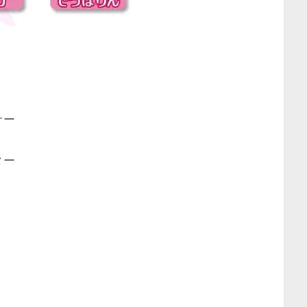
サー
ター