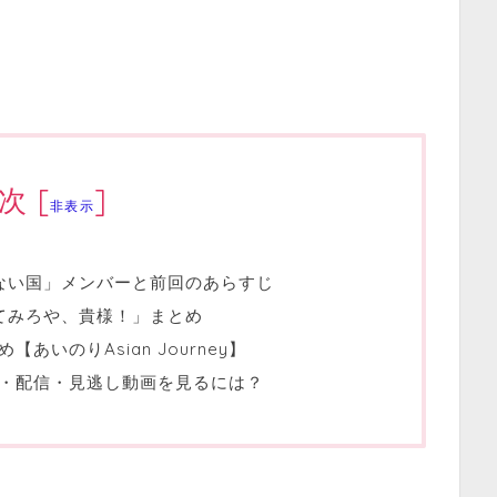
次
[
]
非表示
ない国」メンバーと前回のあらすじ
てみろや、貴様！」まとめ
いのりAsian Journey】
・配信・見逃し動画を見るには？