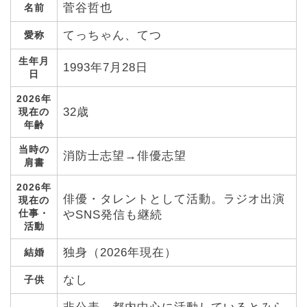
菅谷哲也
名前
てっちゃん、てつ
愛称
生年月
1993年7月28日
日
2026年
32歳
現在の
年齢
当時の
消防士志望→俳優志望
肩書
2026年
俳優・タレントとして活動。ラジオ出演
現在の
仕事・
やSNS発信も継続
活動
独身（2026年現在）
結婚
なし
子供