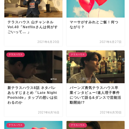
テラスハウス 山チャンネル
マーサがすみれとご飯！何つ
Vol.40「Netflixさんは何がす
ながり？
ごいって… 」
2021年6月20日
2021年6月27日
テラスハウス
テラスハウス
新テラスハウス8話 ネタバレ
バーンズ勇気テラスハウス卒
あらすじまとめ「Late Night
業インタビュー!速人理子事件
Poolside」タップの想いは伝
について語る&ダンスで芸能活
わるのか
動開始!?
2021年6月16日
2021年6月30日
テラスハウス
テラスハウス