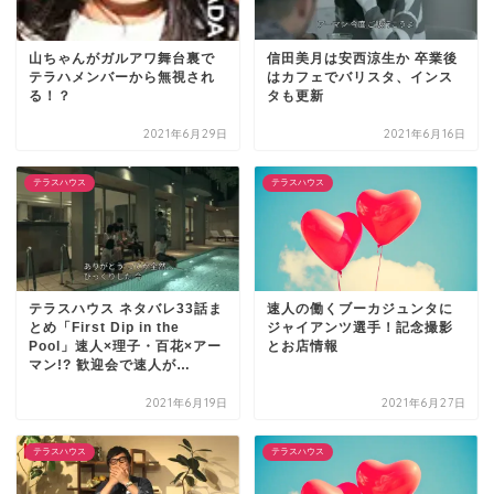
山ちゃんがガルアワ舞台裏で
信田美月は安西涼生か 卒業後
テラハメンバーから無視され
はカフェでバリスタ、インス
る！？
タも更新
2021年6月29日
2021年6月16日
テラスハウス
テラスハウス
テラスハウス ネタバレ33話ま
速人の働くブーカジュンタに
とめ「First Dip in the
ジャイアンツ選手！記念撮影
Pool」速人×理子・百花×アー
とお店情報
マン!? 歓迎会で速人が…
2021年6月19日
2021年6月27日
テラスハウス
テラスハウス