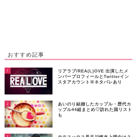
おすすめ記事
1
リアラブ/REA(L)OVE 出演したメ
ンバープロフィールとTwitterイン
スタアカウント※ネタバレあり
2
あいのり結婚したカップル・歴代カ
ップル44組まとめ♡訪れた国リスト
も
3