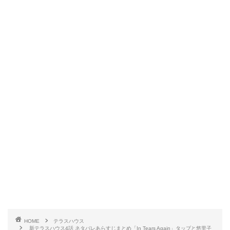
HOME
テラスハウス
新テラスハウス4話 ネタバレあらすじまとめ「In Tears Again」タップと悠里子