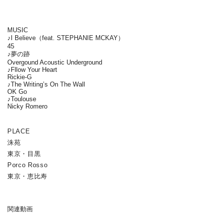
MUSIC
♪I Believe（feat. STEPHANIE MCKAY）
45
♪夢の跡
Overgound Acoustic Underground
♪Fllow Your Heart
Rickie-G
♪The Writing’s On The Wall
OK Go
♪Toulouse
Nicky Romero
PLACE
洙苑
東京・目黒
Porco Rosso
東京・恵比寿
関連動画