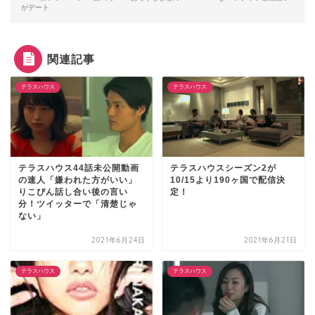
がデート
関連記事
テラスハウス
テラスハウス
テラスハウス44話未公開動画
テラスハウスシーズン2が
の速人「嫌われた方がいい」
10/15より190ヶ国で配信決
りこぴん話し合い後の言い
定！
分！ツイッターで「清楚じゃ
ない」
2021年6月24日
2021年6月21日
テラスハウス
テラスハウス