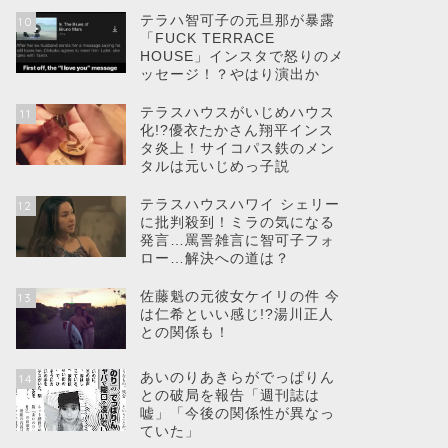
テラハ智可子の元旦那が暴露
10
「FUCK TERRACE
HOUSE」インスタで怒りのメ
ッセージ！？やはり演出か
テラスハウスがいじめハウス
11
化!?優衣たかさん翔平インス
タ炎上！サイコパス鉄のメン
タルは元いじめっ子説
テラスハウスハワイ シェリー
12
に批判殺到！ミラの気になる
発言…罵詈雑言に智可子フォ
ロー…解決への道は？
佐藤魁の元彼女ケイリの件 今
13
は仁希といい感じ!?湯川正人
との関係も！
あいのりあきらがでっぱりん
14
との破局を報告「週刊誌は
嘘」「今後の関係性が異なっ
ていた」