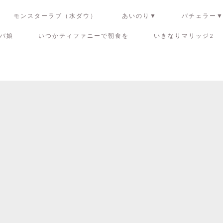
モンスターラブ（水ダウ）
あいのり▼
バチェラー
バ娘
いつかティファニーで朝食を
いきなりマリッジ2