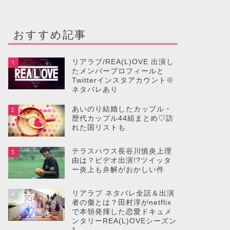
おすすめ記事
リアラブ/REA(L)OVE 出演し
1
たメンバープロフィールと
Twitterインスタアカウント※
ネタバレあり
あいのり結婚したカップル・
2
歴代カップル44組まとめ♡訪
れた国リストも
テラスハウス長谷川慎炎上理
3
由は？ビデオ出演!?ツイッタ
ー炎上も弁解がおかしい件
リアラブ ネタバレ全話＆出演
4
者の傷とは？田村淳がnetflix
で本領発揮した恋愛ドキュメ
ンタリーREA(L)OVEシーズン