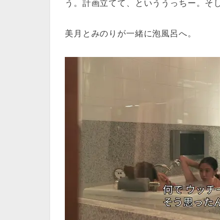
う。計画立てて、といううっちー。そ
美月とみのりが一緒に泡風呂へ。