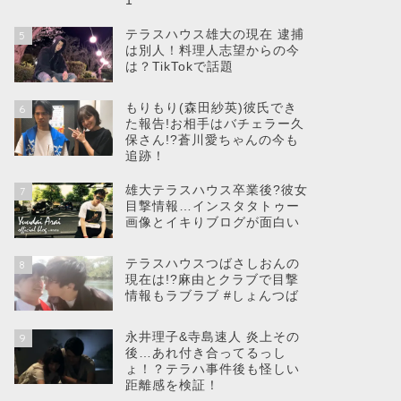
1
テラスハウス雄大の現在 逮捕
5
は別人！料理人志望からの今
は？TikTokで話題
もりもり(森田紗英)彼氏でき
6
た報告!お相手はバチェラー久
保さん!?蒼川愛ちゃんの今も
追跡！
雄大テラスハウス卒業後?彼女
7
目撃情報…インスタタトゥー
画像とイキりブログが面白い
テラスハウスつばさしおんの
8
現在は!?麻由とクラブで目撃
情報もラブラブ #しょんつば
永井理子&寺島速人 炎上その
9
後…あれ付き合ってるっし
ょ！？テラハ事件後も怪しい
距離感を検証！