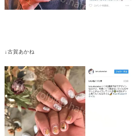
↓古賀あかね