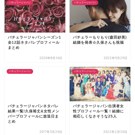
バチェラージャパン
バチェラージャパン
バチェラージャパンシーズン1
バチェラーもりもり(森田紗英)
全12話ネタバレプロフィール
結婚を発表☆久保さんも祝福
まとめ
2020年8月14日
2022年9月29日
バチェラージャパン
バチェラージャパン
バチェラージャパンネタバレ
バチェラージャパン出演者女
結果一覧!久保裕丈&女性メン
性プロフィール一覧！結婚に
バープロフィールに放送日ま
相応しくなさそうな25人
とめ
2017年3月24日
2022年2月20日