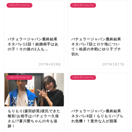
バチェラージャパン
バチェラージャパン
バチェラージャパン最終結果
バチェラージャパン最終結果
ネタバレ12話！結婚相手はあ
ネタバレ7話とロケ地につい
の子！その後の2人も…
て！柏原の作戦にゆり子ブチ
切れ
2017年4月28日
2017年3月27日
バチェラージャパン
バチェラージャパン
もりもり(森田紗英)彼氏できた
バチェラージャパン最終結果
報告!お相手はバチェラー久保
ネタバレ8話！もりもりハブら
さん!?蒼川愛ちゃんの今も追
れ危機！？意外な人が脱落
跡！