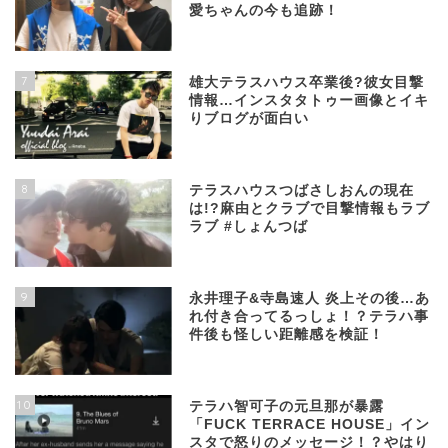
愛ちゃんの今も追跡！
7
雄大テラスハウス卒業後?彼女目撃
情報…インスタタトゥー画像とイキ
りブログが面白い
8
テラスハウスつばさしおんの現在
は!?麻由とクラブで目撃情報もラブ
ラブ #しょんつば
9
永井理子&寺島速人 炎上その後…あ
れ付き合ってるっしょ！？テラハ事
件後も怪しい距離感を検証！
10
テラハ智可子の元旦那が暴露
「FUCK TERRACE HOUSE」イン
スタで怒りのメッセージ！？やはり