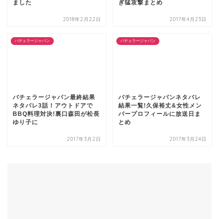
ました
ぎ猛攻撃まとめ
2018年2月22日
2017年4月23日
バチェラージャパン
バチェラージャパン
バチェラージャパン最終結果
バチェラージャパンネタバレ
ネタバレ3話！アウトドアで
結果一覧!久保裕丈&女性メン
BBQ料理対決!裏口森田が松長
バープロフィールに放送日ま
ゆり子に
とめ
2017年3月2日
2017年3月24日