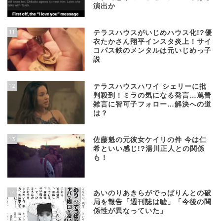
演出か
11
テラスハウスがいじめハウス化!?優
衣たかさん翔平インスタ炎上！サイ
コパス鉄のメンタルは元いじめっ子
説
12
テラスハウスハワイ シェリーに批
判殺到！ミラの気になる発言…罵詈
雑言に智可子フォロー…解決への道
は？
13
佐藤魁の元彼女ケイリの件 今は仁
希といい感じ!?湯川正人との関係
も！
14
あいのりあきらがでっぱりんとの破
局を報告「週刊誌は嘘」「今後の関
係性が異なっていた」