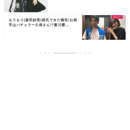
もりもり(森田紗英)彼氏できた報告!お相
手はバチェラー久保さん!?蒼川愛...