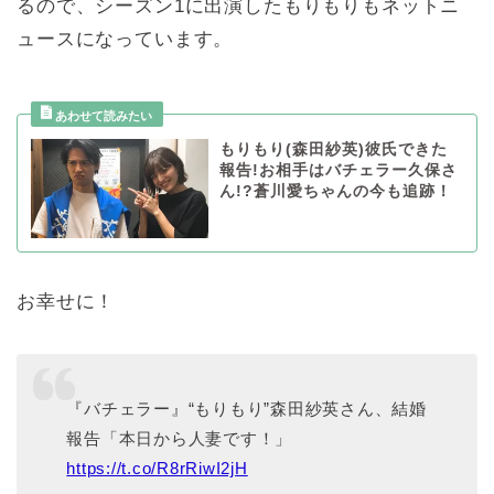
るので、シーズン1に出演したもりもりもネットニ
ュースになっています。
もりもり(森田紗英)彼氏できた
報告!お相手はバチェラー久保さ
ん!?蒼川愛ちゃんの今も追跡！
お幸せに！
『バチェラー』“もりもり”森田紗英さん、結婚
報告「本日から人妻です！」
https://t.co/R8rRiwI2jH