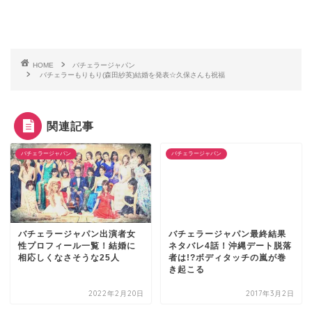
HOME
バチェラージャパン
バチェラーもりもり(森田紗英)結婚を発表☆久保さんも祝福
関連記事
バチェラージャパン
バチェラージャパン
バチェラージャパン出演者女
バチェラージャパン最終結果
性プロフィール一覧！結婚に
ネタバレ4話！沖縄デート脱落
相応しくなさそうな25人
者は!?ボディタッチの嵐が巻
き起こる
2022年2月20日
2017年3月2日