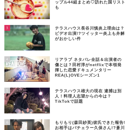
ップル44組まとめ♡訪れた国リスト
も
3
テラスハウス長谷川慎炎上理由は？
ビデオ出演!?ツイッター炎上も弁解
がおかしい件
4
リアラブ ネタバレ全話＆出演者の
傷とは？田村淳がnetflixで本領発
揮した恋愛ドキュメンタリー
REA(L)OVEシーズン1
5
テラスハウス雄大の現在 逮捕は別
人！料理人志望からの今は？
TikTokで話題
6
もりもり(森田紗英)彼氏できた報告!
お相手はバチェラー久保さん!?蒼川