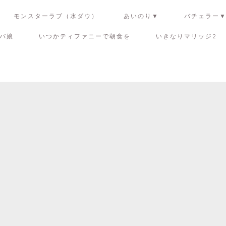
モンスターラブ（水ダウ）
あいのり▼
バチェラー
バ娘
いつかティファニーで朝食を
いきなりマリッジ2