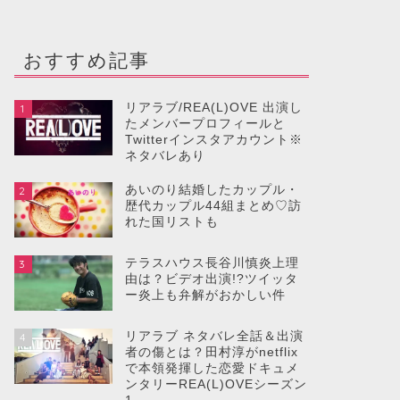
おすすめ記事
リアラブ/REA(L)OVE 出演し
1
たメンバープロフィールと
Twitterインスタアカウント※
ネタバレあり
あいのり結婚したカップル・
2
歴代カップル44組まとめ♡訪
れた国リストも
テラスハウス長谷川慎炎上理
3
由は？ビデオ出演!?ツイッタ
ー炎上も弁解がおかしい件
リアラブ ネタバレ全話＆出演
4
者の傷とは？田村淳がnetflix
で本領発揮した恋愛ドキュメ
ンタリーREA(L)OVEシーズン