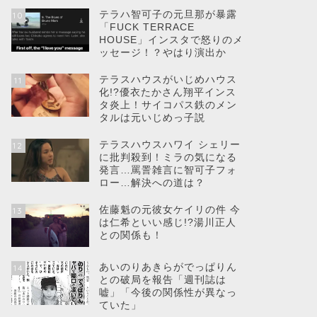
テラハ智可子の元旦那が暴露
10
「FUCK TERRACE
HOUSE」インスタで怒りのメ
ッセージ！？やはり演出か
テラスハウスがいじめハウス
11
化!?優衣たかさん翔平インス
タ炎上！サイコパス鉄のメン
タルは元いじめっ子説
テラスハウスハワイ シェリー
12
に批判殺到！ミラの気になる
発言…罵詈雑言に智可子フォ
ロー…解決への道は？
佐藤魁の元彼女ケイリの件 今
13
は仁希といい感じ!?湯川正人
との関係も！
あいのりあきらがでっぱりん
14
との破局を報告「週刊誌は
嘘」「今後の関係性が異なっ
ていた」