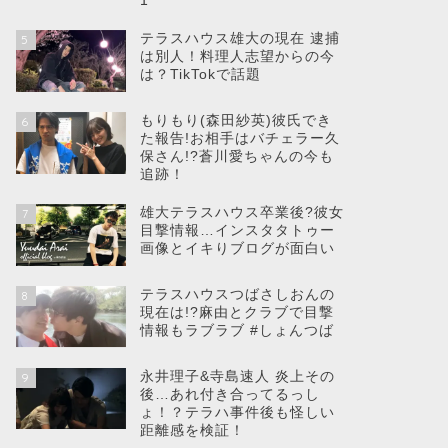
1
テラスハウス雄大の現在 逮捕
5
は別人！料理人志望からの今
は？TikTokで話題
もりもり(森田紗英)彼氏でき
6
た報告!お相手はバチェラー久
保さん!?蒼川愛ちゃんの今も
追跡！
雄大テラスハウス卒業後?彼女
7
目撃情報…インスタタトゥー
画像とイキりブログが面白い
テラスハウスつばさしおんの
8
現在は!?麻由とクラブで目撃
情報もラブラブ #しょんつば
永井理子&寺島速人 炎上その
9
後…あれ付き合ってるっし
ょ！？テラハ事件後も怪しい
距離感を検証！