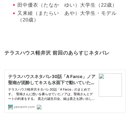
田中優衣（たなか ゆい）大学生（22歳）
又来綾（またらい あや）大学生・モデル
（20歳）
テラスハウス軽井沢 前回の
あらすじネタバレ