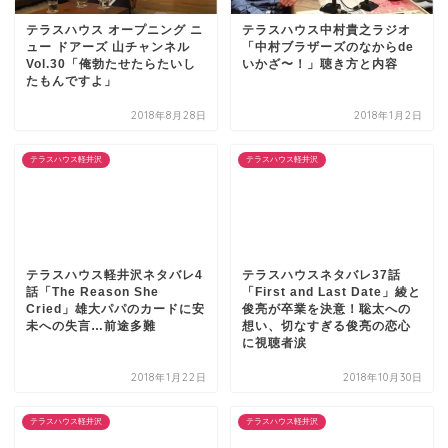
テラスハウス オープニング ニ
テラスハウス中村貴之ラジオ
ュー ドアーズ 山チャンネル
「中村ブラザーズのなからde
Vol.30「俺勃たせたらたいし
いかざ〜！」聴き方と内容
たもんですよ」
2018年8月28日
2018年1月2日
テラスハウス軽井沢
テラスハウス軽井沢
テラスハウス軽井沢ネタバレ4
テラスハウスネタバレ37話
話「The Reason She
「First and Last Date」綾と
Cried」雄大パパのカードに安
俊亮が卒業を決意！聡太への
未への失言…前途多難
想い、切なすぎる俊亮の恋心
に視聴者涙
2018年1月22日
2018年10月30日
テラスハウス軽井沢
テラスハウス軽井沢