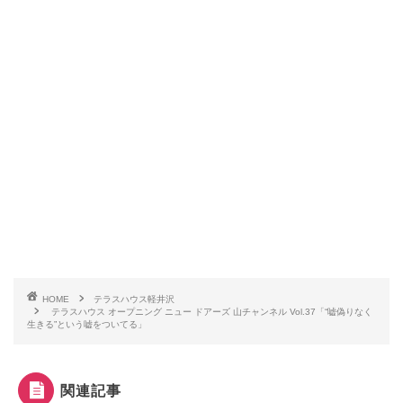
HOME
テラスハウス軽井沢
テラスハウス オープニング ニュー ドアーズ 山チャンネル Vol.37「“嘘偽りなく
生きる”という嘘をついてる」
関連記事