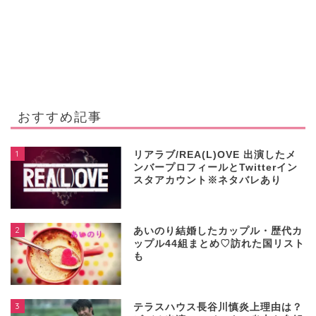
おすすめ記事
1
リアラブ/REA(L)OVE 出演したメ
ンバープロフィールとTwitterイン
スタアカウント※ネタバレあり
2
あいのり結婚したカップル・歴代カ
ップル44組まとめ♡訪れた国リスト
も
3
テラスハウス長谷川慎炎上理由は？