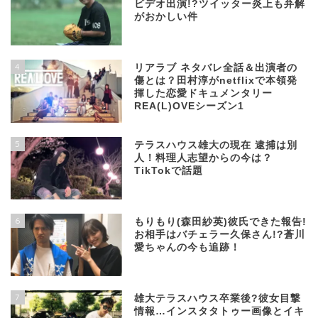
ビデオ出演!?ツイッター炎上も弁解
がおかしい件
4
リアラブ ネタバレ全話＆出演者の
傷とは？田村淳がnetflixで本領発
揮した恋愛ドキュメンタリー
REA(L)OVEシーズン1
5
テラスハウス雄大の現在 逮捕は別
人！料理人志望からの今は？
TikTokで話題
6
もりもり(森田紗英)彼氏できた報告!
お相手はバチェラー久保さん!?蒼川
愛ちゃんの今も追跡！
7
雄大テラスハウス卒業後?彼女目撃
情報…インスタタトゥー画像とイキ