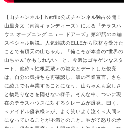
【山チャンネル】Netflix公式チャンネル独占公開！
山里亮太（南海キャンディーズ）による『テラスハ
ウス オープニング ニュー ドアーズ』第37話の本編
スペシャル解説。人気雑誌のELLEから取材を受けた
ことで有頂天の山ちゃん。「俺こそが本当の“世界の
山ちゃん”かもしれない」と、今週はゴキゲンなスタ
ート。他称＜性根悪蔵＞の聡太とデートした俊亮
は、自分の気持ちを再確認し、涙の卒業宣言。さら
に綾までも卒業することになり、山ちゃんも寂しさ
と物足りなさを隠せない様子。そんな中、ついに現
在のテラスハウスに対するクレームが爆発。曰く、
＜アイドル優衣様＞が、よく笑いよく泣く＜人間＞
になっていることが不満とのこと。やがて怒りの矛