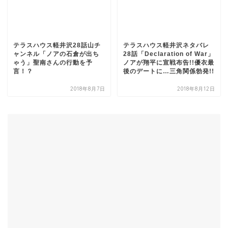
テラスハウス軽井沢28話山チ
テラスハウス軽井沢ネタバレ
ャンネル「ノアの石倉が出ち
28話「Declaration of War」
ゃう」聖南さんの行動を予
ノアが翔平に宣戦布告!!優衣最
言！？
後のデートに…三角関係勃発!!
2018年8月7日
2018年8月12日