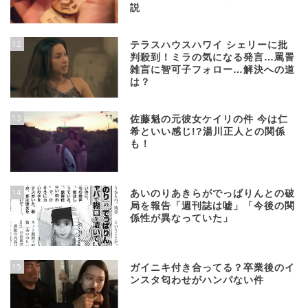
説
12
テラスハウスハワイ シェリーに批
判殺到！ミラの気になる発言…罵詈
雑言に智可子フォロー…解決への道
は？
13
佐藤魁の元彼女ケイリの件 今は仁
希といい感じ!?湯川正人との関係
も！
14
あいのりあきらがでっぱりんとの破
局を報告「週刊誌は嘘」「今後の関
係性が異なっていた」
15
ガイニキ付き合ってる？卒業後のイ
ンスタ匂わせがハンパない件