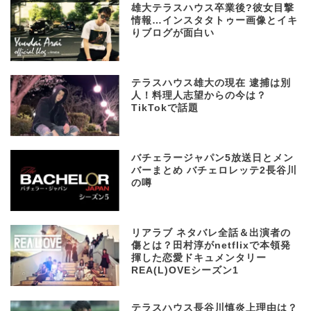
雄大テラスハウス卒業後?彼女目撃
情報…インスタタトゥー画像とイキ
りブログが面白い
テラスハウス雄大の現在 逮捕は別
人！料理人志望からの今は？
TikTokで話題
バチェラージャパン5放送日とメン
バーまとめ バチェロレッテ2長谷川
の噂
リアラブ ネタバレ全話＆出演者の
傷とは？田村淳がnetflixで本領発
揮した恋愛ドキュメンタリー
REA(L)OVEシーズン1
テラスハウス長谷川慎炎上理由は？