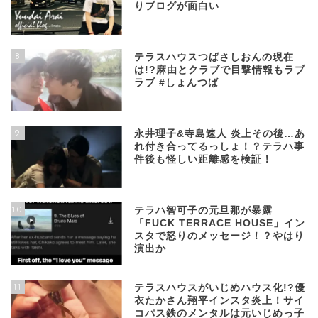
りブログが面白い
8
テラスハウスつばさしおんの現在
は!?麻由とクラブで目撃情報もラブ
ラブ #しょんつば
9
永井理子&寺島速人 炎上その後…あ
れ付き合ってるっしょ！？テラハ事
件後も怪しい距離感を検証！
10
テラハ智可子の元旦那が暴露
「FUCK TERRACE HOUSE」イン
スタで怒りのメッセージ！？やはり
演出か
11
テラスハウスがいじめハウス化!?優
衣たかさん翔平インスタ炎上！サイ
コパス鉄のメンタルは元いじめっ子