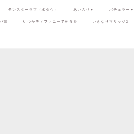
モンスターラブ（水ダウ）
あいのり▼
バチェラー
バ娘
いつかティファニーで朝食を
いきなりマリッジ2