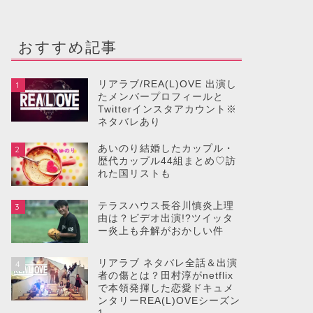
おすすめ記事
リアラブ/REA(L)OVE 出演し
1
たメンバープロフィールと
Twitterインスタアカウント※
ネタバレあり
あいのり結婚したカップル・
2
歴代カップル44組まとめ♡訪
れた国リストも
テラスハウス長谷川慎炎上理
3
由は？ビデオ出演!?ツイッタ
ー炎上も弁解がおかしい件
リアラブ ネタバレ全話＆出演
4
者の傷とは？田村淳がnetflix
で本領発揮した恋愛ドキュメ
ンタリーREA(L)OVEシーズン