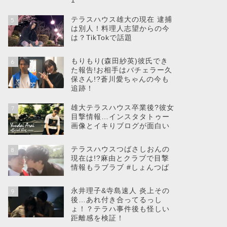
1
テラスハウス雄大の現在 逮捕
5
は別人！料理人志望からの今
は？TikTokで話題
もりもり(森田紗英)彼氏でき
6
た報告!お相手はバチェラー久
保さん!?蒼川愛ちゃんの今も
追跡！
雄大テラスハウス卒業後?彼女
7
目撃情報…インスタタトゥー
画像とイキりブログが面白い
テラスハウスつばさしおんの
8
現在は!?麻由とクラブで目撃
情報もラブラブ #しょんつば
永井理子&寺島速人 炎上その
9
後…あれ付き合ってるっし
ょ！？テラハ事件後も怪しい
距離感を検証！