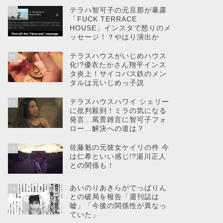
テラハ智可子の元旦那が暴露
10
「FUCK TERRACE
HOUSE」インスタで怒りのメ
ッセージ！？やはり演出か
テラスハウスがいじめハウス
11
化!?優衣たかさん翔平インス
タ炎上！サイコパス鉄のメン
タルは元いじめっ子説
テラスハウスハワイ シェリー
12
に批判殺到！ミラの気になる
発言…罵詈雑言に智可子フォ
ロー…解決への道は？
佐藤魁の元彼女ケイリの件 今
13
は仁希といい感じ!?湯川正人
との関係も！
あいのりあきらがでっぱりん
14
との破局を報告「週刊誌は
嘘」「今後の関係性が異なっ
ていた」