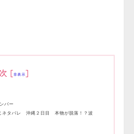
次
[
]
非表示
ンバー
じネタバレ 沖縄２日目 本物が脱落！？波