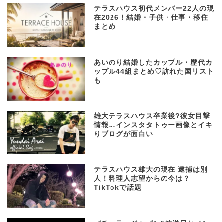
テラスハウス初代メンバー22人の現
在2026！結婚・子供・仕事・移住
まとめ
あいのり結婚したカップル・歴代カ
ップル44組まとめ♡訪れた国リスト
も
雄大テラスハウス卒業後?彼女目撃
情報…インスタタトゥー画像とイキ
りブログが面白い
テラスハウス雄大の現在 逮捕は別
人！料理人志望からの今は？
TikTokで話題