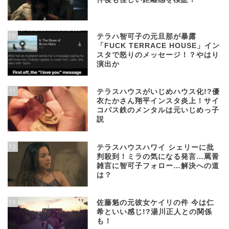
10
テラハ智可子の元旦那が暴露
「FUCK TERRACE HOUSE」イン
スタで怒りのメッセージ！？やはり
演出か
11
テラスハウスがいじめハウス化!?優
衣たかさん翔平インスタ炎上！サイ
コパス鉄のメンタルは元いじめっ子
説
12
テラスハウスハワイ シェリーに批
判殺到！ミラの気になる発言…罵詈
雑言に智可子フォロー…解決への道
は？
13
佐藤魁の元彼女ケイリの件 今は仁
希といい感じ!?湯川正人との関係
も！