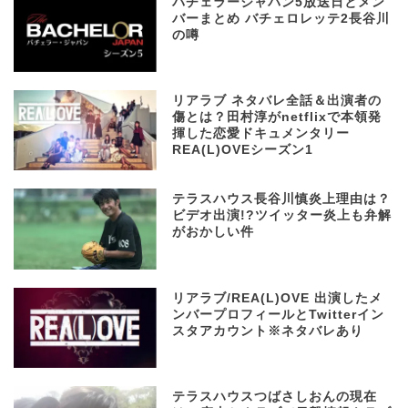
バチェラージャパン5放送日とメン
バーまとめ バチェロレッテ2長谷川
の噂
リアラブ ネタバレ全話＆出演者の
傷とは？田村淳がnetflixで本領発
揮した恋愛ドキュメンタリー
REA(L)OVEシーズン1
テラスハウス長谷川慎炎上理由は？
ビデオ出演!?ツイッター炎上も弁解
がおかしい件
リアラブ/REA(L)OVE 出演したメ
ンバープロフィールとTwitterイン
スタアカウント※ネタバレあり
テラスハウスつばさしおんの現在