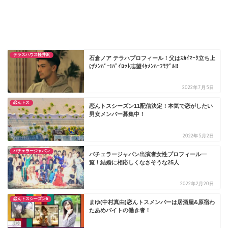
テラスハウス軽井沢
石倉ノア テラハプロフィール！父はｽｶｲﾏｰｸ立ち上
げﾒﾝﾊﾞｰ!ﾊﾟｲﾛｯﾄ志望ｲｹﾒﾝﾊｰﾌﾓﾃﾞﾙ‼
2022年7月5日
恋んトス
恋んトスシーズン11配信決定！本気で恋がしたい
男女メンバー募集中！
2022年5月2日
バチェラージャパン
バチェラージャパン出演者女性プロフィール一
覧！結婚に相応しくなさそうな25人
2022年2月20日
恋んトスシーズン6
まゆ(中村真由)恋んトスメンバーは居酒屋&原宿わ
たあめバイトの働き者！