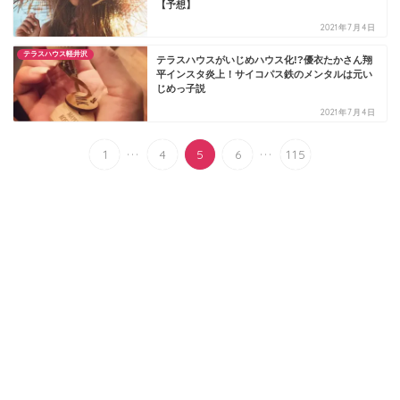
【予想】
2021年7月4日
テラスハウス軽井沢
テラスハウスがいじめハウス化!?優衣たかさん翔
平インスタ炎上！サイコパス鉄のメンタルは元い
じめっ子説
2021年7月4日
...
...
1
4
5
6
115