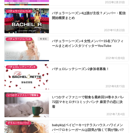
2022年2月20日
バチェラージャパン4
バチェラーシーズン4は誰が主役？メンバー・配信
開始概要まとめ
2021年10月22日
バチェラージャパン4
バチェラーシーズン4 女性メンバー15名プロフィ
ールまとめインスタツイッターYouTube
2021年10月8日
バチェロレッテシーズン2
バチェロレッテシーズン2参加者募集！
2021年8月15日
いつかティファニーで朝食を
いつかティファニーで朝食を最終回14巻ネタバレ
72話マキヒロチ/コミックバンチ 麻里子の恋に決
着
2021年7月4日
テラスハウスハワイ
babykiy(ベイビーキー)テラスハウス ハワイメン
バー!?ロキシーガールは語気が強くて我が強い!?