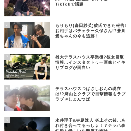
TikTokで話題
6
もりもり(森田紗英)彼氏できた報告!
お相手はバチェラー久保さん!?蒼川
愛ちゃんの今も追跡！
7
雄大テラスハウス卒業後?彼女目撃
情報…インスタタトゥー画像とイキ
りブログが面白い
8
テラスハウスつばさしおんの現在
は!?麻由とクラブで目撃情報もラブ
ラブ #しょんつば
9
永井理子&寺島速人 炎上その後…あ
れ付き合ってるっしょ！？テラハ事
件後も怪しい距離感を検証！