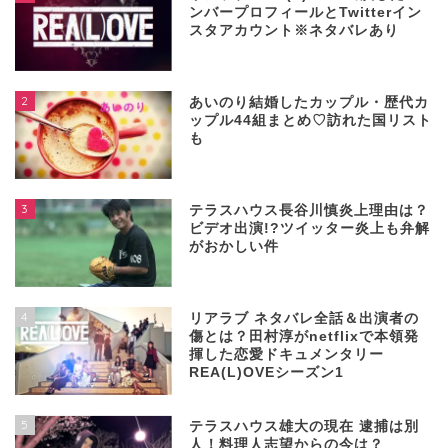
ンバープロフィールとTwitterイン
スタアカウント※ネタバレあり
2
あいのり結婚したカップル・歴代カ
ップル44組まとめ♡訪れた国リスト
も
3
テラスハウス長谷川慎炎上理由は？
ビデオ出演!?ツイッター炎上も弁解
がおかしい件
4
リアラブ ネタバレ全話＆出演者の
傷とは？田村淳がnetflixで本領発
揮した恋愛ドキュメンタリー
REA(L)OVEシーズン1
5
テラスハウス雄大の現在 逮捕は別
人！料理人志望からの今は？