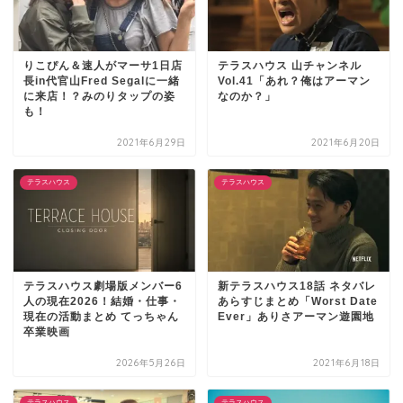
りこぴん＆速人がマーサ1日店
テラスハウス 山チャンネル
長in代官山Fred Segalに一緒
Vol.41「あれ？俺はアーマン
に来店！？みのりタップの姿
なのか？」
も！
2021年6月29日
2021年6月20日
テラスハウス
テラスハウス
テラスハウス劇場版メンバー6
新テラスハウス18話 ネタバレ
人の現在2026！結婚・仕事・
あらすじまとめ「Worst Date
現在の活動まとめ てっちゃん
Ever」ありさアーマン遊園地
卒業映画
2026年5月26日
2021年6月18日
テラスハウス
テラスハウス