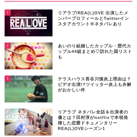
1
リアラブ/REA(L)OVE 出演したメ
ンバープロフィールとTwitterイン
スタアカウント※ネタバレあり
2
あいのり結婚したカップル・歴代カ
ップル44組まとめ♡訪れた国リスト
も
3
テラスハウス長谷川慎炎上理由は？
ビデオ出演!?ツイッター炎上も弁解
がおかしい件
4
リアラブ ネタバレ全話＆出演者の
傷とは？田村淳がnetflixで本領発
揮した恋愛ドキュメンタリー
REA(L)OVEシーズン1