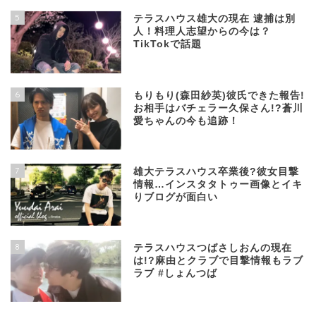
5
テラスハウス雄大の現在 逮捕は別
人！料理人志望からの今は？
TikTokで話題
6
もりもり(森田紗英)彼氏できた報告!
お相手はバチェラー久保さん!?蒼川
愛ちゃんの今も追跡！
7
雄大テラスハウス卒業後?彼女目撃
情報…インスタタトゥー画像とイキ
りブログが面白い
8
テラスハウスつばさしおんの現在
は!?麻由とクラブで目撃情報もラブ
ラブ #しょんつば