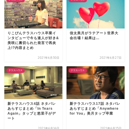
りこぴんテラスハウス卒業イ
信太美月がラテアート世界大
ンタビューで今も速人が好き&
会出場！結果は…
美咲に裏切られた発言で再炎
上!?内容まとめ
2021年6月30日
2021年6月27日
テラスハウス
テラスハウス
新テラスハウス4話 ネタバレ
新テラスハウス17話 ネタバレ
あらすじまとめ「In Tears
あらすじまとめ「Anywhere
Again」タップと悠里子がデ
for You」美月タップ卒業
ート
2021年6月16日
2021年6月15日