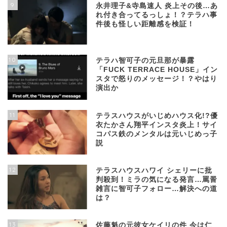
9
永井理子&寺島速人 炎上その後…あ
れ付き合ってるっしょ！？テラハ事
件後も怪しい距離感を検証！
10
テラハ智可子の元旦那が暴露
「FUCK TERRACE HOUSE」イン
スタで怒りのメッセージ！？やはり
演出か
11
テラスハウスがいじめハウス化!?優
衣たかさん翔平インスタ炎上！サイ
コパス鉄のメンタルは元いじめっ子
説
12
テラスハウスハワイ シェリーに批
判殺到！ミラの気になる発言…罵詈
雑言に智可子フォロー…解決への道
は？
13
佐藤魁の元彼女ケイリの件 今は仁