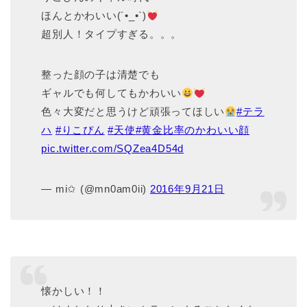
ほんとかわいい(´•_•`)
超別人！タイプすぎる。。。
整った顔の子は清楚でも
ギャルでも何してもかわいい
色々大変だと思うけど頑張ってほしい
#テラ
ハ
#りこぴん
#天使
#黄金比率のかわいい顔
pic.twitter.com/SQZea4D54d
— mi✩ (@mn0am0ii)
2016年9月21日
懐かしい！！