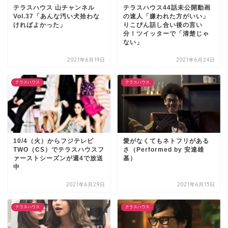
テラスハウス 山チャンネル
テラスハウス44話未公開動画
Vol.37「あんな汚い犬拾わな
の速人「嫌われた方がいい」
ければよかった」
りこぴん話し合い後の言い
分！ツイッターで「清楚じゃ
ない」
2021年6月19日
2021年6月24日
テラスハウス
テラスハウス
10/4（火）からフジテレビ
愛がなくてもネトフリがある
TWO（CS）でテラスハウスフ
さ（Performed by 安達雄
ァーストシーズンが週4で放送
基）
中
2021年6月29日
2021年6月15日
テラスハウス
テラスハウス