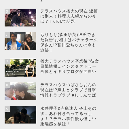
1
テラスハウス雄大の現在 逮捕
5
は別人！料理人志望からの今
は？TikTokで話題
もりもり(森田紗英)彼氏でき
6
た報告!お相手はバチェラー久
保さん!?蒼川愛ちゃんの今も
追跡！
雄大テラスハウス卒業後?彼女
7
目撃情報…インスタタトゥー
画像とイキりブログが面白い
テラスハウスつばさしおんの
8
現在は!?麻由とクラブで目撃
情報もラブラブ #しょんつば
永井理子&寺島速人 炎上その
9
後…あれ付き合ってるっし
ょ！？テラハ事件後も怪しい
距離感を検証！