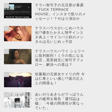
テラハ智可子の元旦那が暴露
10
「FUCK TERRACE
HOUSE」インスタで怒りのメ
ッセージ！？やはり演出か
テラスハウスがいじめハウス
11
化!?優衣たかさん翔平インス
タ炎上！サイコパス鉄のメン
タルは元いじめっ子説
テラスハウスハワイ シェリー
12
に批判殺到！ミラの気になる
発言…罵詈雑言に智可子フォ
ロー…解決への道は？
佐藤魁の元彼女ケイリの件 今
13
は仁希といい感じ!?湯川正人
との関係も！
あいのりあきらがでっぱりん
14
との破局を報告「週刊誌は
嘘」「今後の関係性が異なっ
ていた」