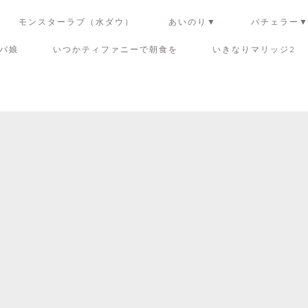
モンスターラブ（水ダウ）
あいのり▼
バチェラー
バ娘
いつかティファニーで朝食を
いきなりマリッジ2