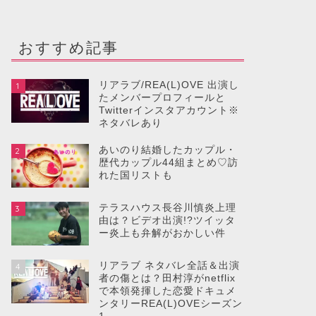
おすすめ記事
リアラブ/REA(L)OVE 出演し
1
たメンバープロフィールと
Twitterインスタアカウント※
ネタバレあり
あいのり結婚したカップル・
2
歴代カップル44組まとめ♡訪
れた国リストも
テラスハウス長谷川慎炎上理
3
由は？ビデオ出演!?ツイッタ
ー炎上も弁解がおかしい件
リアラブ ネタバレ全話＆出演
4
者の傷とは？田村淳がnetflix
で本領発揮した恋愛ドキュメ
ンタリーREA(L)OVEシーズン