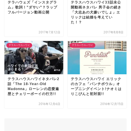
テラハウェズ「インスタグラ
テラスハウスハワイ33話未公
ム」歌詞！”ダサい”？ラップ
開動画ネタバレ 男子会の続き
フルバージョン動画公開
「大志あの犬嫌いでしょ」エ
リックは結婚を考えてい
た！？
2017年7月12日
2017年8月8日
テラスハウスハワイ
テラスハウスハワイ
テラスハウスハワイネタバレ2
テラスハウスハワイ エリック
話「The 18-Year-Old
のカフェ「パンチボウル」オ
Madonna」ローレンの恋愛遍
ープニングイベント!ナオミは
歴とチェリーボーイの行方!!
りこぴんと初対面!!
2016年12月6日
2016年12月15日