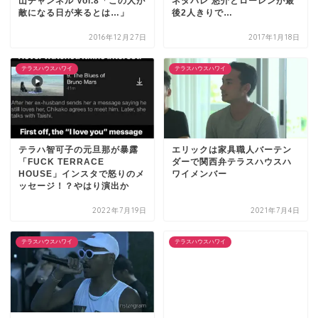
山チャンネル Vol.8「この人が
ネタバレ 悠介とローレンが最
敵になる日が来るとは…」
後2人きりで…
2016年12月27日
2017年1月18日
テラスハウスハワイ
テラスハウスハワイ
テラハ智可子の元旦那が暴露
エリックは家具職人バーテン
「FUCK TERRACE
ダーで関西弁テラスハウスハ
HOUSE」インスタで怒りのメ
ワイメンバー
ッセージ！？やはり演出か
2022年7月19日
2021年7月4日
テラスハウスハワイ
テラスハウスハワイ