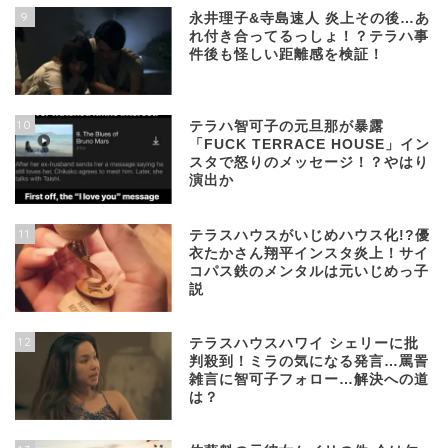
9
永井理子&寺島速人 炎上その後…あ
れ付き合ってるっしょ！？テラハ事
件後も怪しい距離感を検証！
10
テラハ智可子の元旦那が暴露
「FUCK TERRACE HOUSE」イン
スタで怒りのメッセージ！？やはり
演出か
11
テラスハウスがいじめハウス化!?優
衣たかさん翔平インスタ炎上！サイ
コパス鉄のメンタルは元いじめっ子
説
12
テラスハウスハワイ シェリーに批
判殺到！ミラの気になる発言…罵詈
雑言に智可子フォロー…解決への道
は？