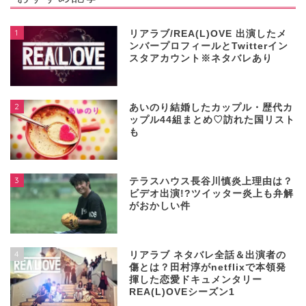
1
リアラブ/REA(L)OVE 出演したメ
ンバープロフィールとTwitterイン
スタアカウント※ネタバレあり
2
あいのり結婚したカップル・歴代カ
ップル44組まとめ♡訪れた国リスト
も
3
テラスハウス長谷川慎炎上理由は？
ビデオ出演!?ツイッター炎上も弁解
がおかしい件
4
リアラブ ネタバレ全話＆出演者の
傷とは？田村淳がnetflixで本領発
揮した恋愛ドキュメンタリー
REA(L)OVEシーズン1