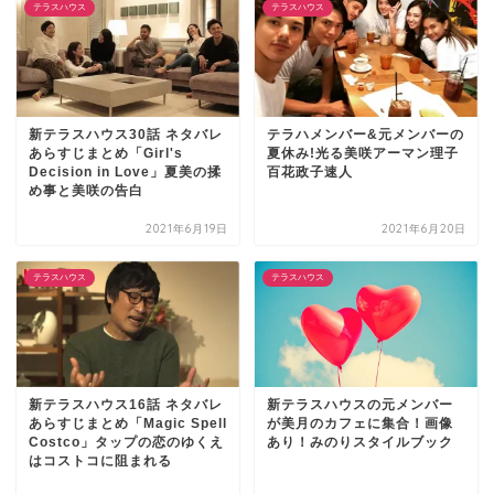
テラスハウス
テラスハウス
新テラスハウス30話 ネタバレ
テラハメンバー&元メンバーの
あらすじまとめ「Girl's
夏休み!光る美咲アーマン理子
Decision in Love」夏美の揉
百花政子速人
め事と美咲の告白
2021年6月19日
2021年6月20日
テラスハウス
テラスハウス
新テラスハウス16話 ネタバレ
新テラスハウスの元メンバー
あらすじまとめ「Magic Spell
が美月のカフェに集合！画像
Costco」タップの恋のゆくえ
あり！みのりスタイルブック
はコストコに阻まれる