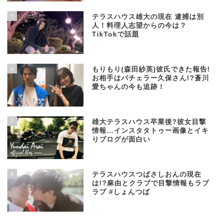
5
テラスハウス雄大の現在 逮捕は別
人！料理人志望からの今は？
TikTokで話題
6
もりもり(森田紗英)彼氏できた報告!
お相手はバチェラー久保さん!?蒼川
愛ちゃんの今も追跡！
7
雄大テラスハウス卒業後?彼女目撃
情報…インスタタトゥー画像とイキ
りブログが面白い
8
テラスハウスつばさしおんの現在
は!?麻由とクラブで目撃情報もラブ
ラブ #しょんつば