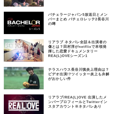
バチェラージャパン5放送日とメン
バーまとめ バチェロレッテ2長谷川
の噂
リアラブ ネタバレ全話＆出演者の
傷とは？田村淳がnetflixで本領発
揮した恋愛ドキュメンタリー
REA(L)OVEシーズン1
テラスハウス長谷川慎炎上理由は？
ビデオ出演!?ツイッター炎上も弁解
がおかしい件
リアラブ/REA(L)OVE 出演したメ
ンバープロフィールとTwitterイン
スタアカウント※ネタバレあり