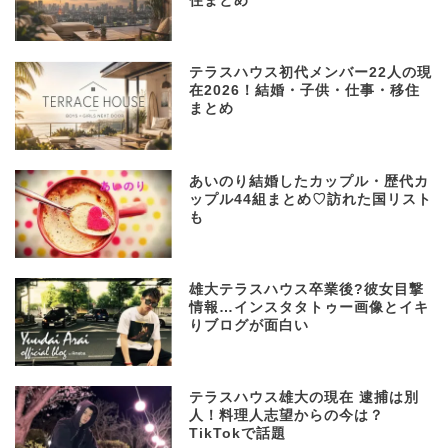
住まとめ
テラスハウス初代メンバー22人の現
在2026！結婚・子供・仕事・移住
まとめ
あいのり結婚したカップル・歴代カ
ップル44組まとめ♡訪れた国リスト
も
雄大テラスハウス卒業後?彼女目撃
情報…インスタタトゥー画像とイキ
りブログが面白い
テラスハウス雄大の現在 逮捕は別
人！料理人志望からの今は？
TikTokで話題