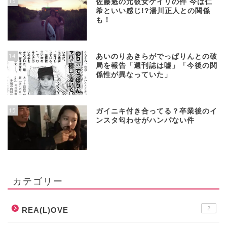
13
佐藤魁の元彼女ケイリの件 今は仁
希といい感じ!?湯川正人との関係
も！
14
あいのりあきらがでっぱりんとの破
局を報告「週刊誌は嘘」「今後の関
係性が異なっていた」
15
ガイニキ付き合ってる？卒業後のイ
ンスタ匂わせがハンパない件
カテゴリー
2
REA(L)OVE