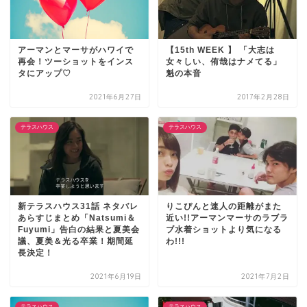
アーマンとマーサがハワイで
【15th WEEK 】 「大志は
再会！ツーショットをインス
女々しい、侑哉はナメてる」
タにアップ♡
魁の本音
2021年6月27日
2017年2月28日
テラスハウス
テラスハウス
新テラスハウス31話 ネタバレ
りこぴんと速人の距離がまた
あらすじまとめ「Natsumi＆
近い!!アーマンマーサのラブラ
Fuyumi」告白の結果と夏美会
ブ水着ショットより気になる
議、夏美＆光る卒業！期間延
わ!!!
長決定！
2021年6月19日
2021年7月2日
テラスハウス
テラスハウス