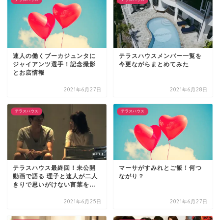
速人の働くブーカジュンタに
テラスハウスメンバー一覧を
ジャイアンツ選手！記念撮影
今更ながらまとめてみた
とお店情報
2021年6月27日
2021年6月28日
テラスハウス
テラスハウス
テラスハウス最終回！未公開
マーサがすみれとご飯！何つ
動画で語る 理子と速人が二人
ながり？
きりで思いがけない言葉を…
2021年6月25日
2021年6月27日