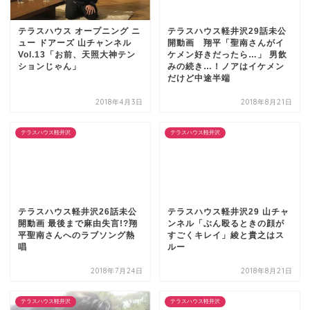
テラスハウス オープニング ニ
テラスハウス軽井沢29話未公
ュー ドアーズ 山チャンネル
開動画 翔平「聖南さんがイ
Vol.13「お前、天照大神テン
ケメン好きだったら…」 男飲
ションじゃん」
みの続き…！ノアはイケメン
だけど中途半端
2018年4月3日
2018年8月21日
テラスハウス軽井沢
テラスハウス軽井沢
テラスハウス軽井沢26話未公
テラスハウス軽井沢29 山チャ
開動画 最後まで麻由失言!?翔
ンネル「ぶん殴るときの顔が
平聖南さんへのラブソング熱
すごくキレイ」綾と貴之はス
唱
ルー
2018年7月24日
2018年8月21日
テラスハウス軽井沢
テラスハウス軽井沢