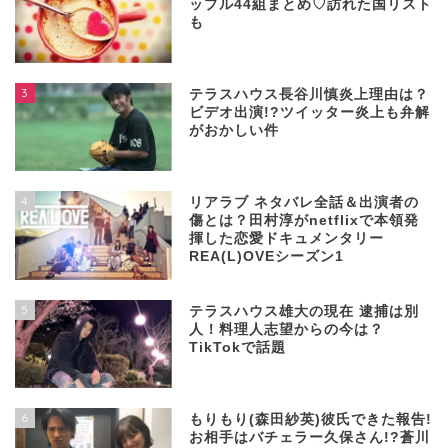
ップル44組まとめ♡訪れた国リスト
も
3
テラスハウス長谷川慎炎上理由は？
ビデオ出演!?ツイッター炎上も弁解
がおかしい件
4
リアラブ ネタバレ全話＆出演者の
傷とは？田村淳がnetflixで本領発
揮した恋愛ドキュメンタリー
REA(L)OVEシーズン1
5
テラスハウス雄大の現在 逮捕は別
人！料理人志望からの今は？
TikTokで話題
6
もりもり(森田紗英)彼氏できた報告!
お相手はバチェラー久保さん!?蒼川