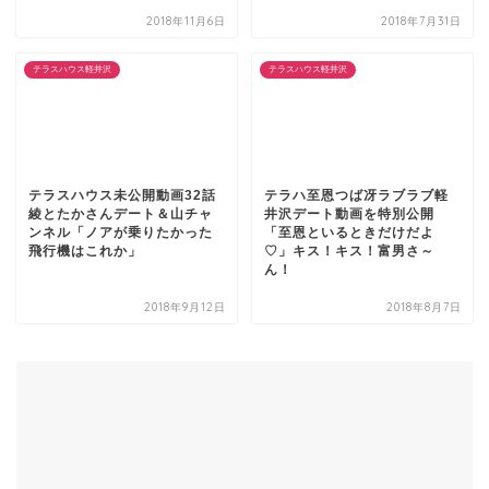
2018年11月6日
2018年7月31日
テラスハウス軽井沢
テラスハウス軽井沢
テラスハウス未公開動画32話
テラハ至恩つば冴ラブラブ軽
綾とたかさんデート＆山チャ
井沢デート動画を特別公開
ンネル「ノアが乗りたかった
「至恩といるときだけだよ
飛行機はこれか」
♡」キス！キス！富男さ～
ん！
2018年9月12日
2018年8月7日