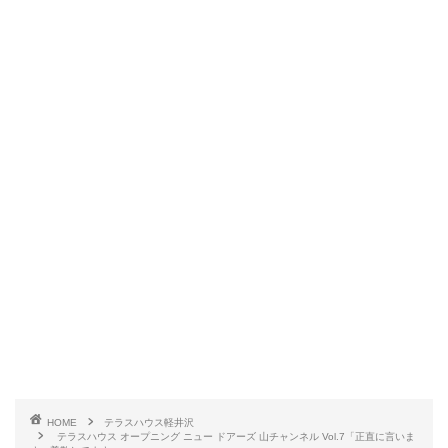
HOME
テラスハウス軽井沢
テラスハウス オープニング ニュー ドアーズ 山チャンネル Vol.7「正直に言いま