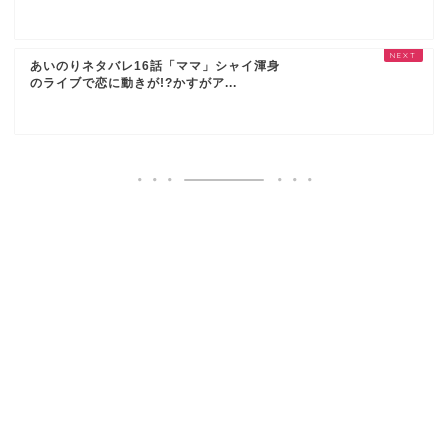
あいのりネタバレ16話「ママ」シャイ渾身
のライブで恋に動きが!?かすがア...