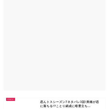
恋んトスシーズン7ネタバレ3話!美穂が恋
に落ちる!?ことり絹成に暗雲立ち...