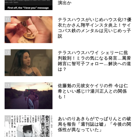
演出か
11
テラスハウスがいじめハウス化!?優
衣たかさん翔平インスタ炎上！サイ
コパス鉄のメンタルは元いじめっ子
説
12
テラスハウスハワイ シェリーに批
判殺到！ミラの気になる発言…罵詈
雑言に智可子フォロー…解決への道
は？
13
佐藤魁の元彼女ケイリの件 今は仁
希といい感じ!?湯川正人との関係
も！
14
あいのりあきらがでっぱりんとの破
局を報告「週刊誌は嘘」「今後の関
係性が異なっていた」