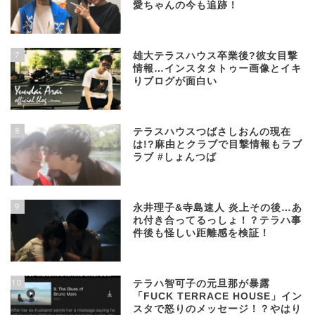
愛ちゃんの今も追跡！
7
雄大テラスハウス卒業後?彼女目撃
情報…インスタタトゥー画像とイキ
りブログが面白い
8
テラスハウスつばさしおんの現在
は!?麻由とクラブで目撃情報もラブ
ラブ #しょんつば
9
永井理子&寺島速人 炎上その後…あ
れ付き合ってるっしょ！？テラハ事
件後も怪しい距離感を検証！
10
テラハ智可子の元旦那が暴露
「FUCK TERRACE HOUSE」イン
スタで怒りのメッセージ！？やはり