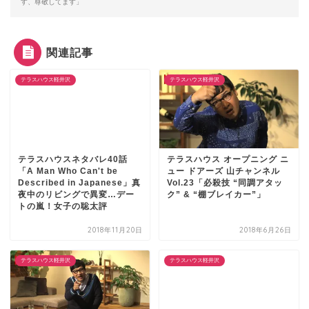
す、尊敬してます」
関連記事
テラスハウス軽井沢
テラスハウス軽井沢
テラスハウスネタバレ40話
テラスハウス オープニング ニ
「A Man Who Can't be
ュー ドアーズ 山チャンネル
Described in Japanese」真
Vol.23「必殺技 “同調アタッ
夜中のリビングで異変…デー
ク” & “棚ブレイカー”」
トの嵐！女子の聡太評
2018年11月20日
2018年6月26日
テラスハウス軽井沢
テラスハウス軽井沢