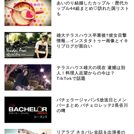
あいのり結婚したカップル・歴代カ
ップル44組まとめ♡訪れた国リスト
も
雄大テラスハウス卒業後?彼女目撃
情報…インスタタトゥー画像とイキ
りブログが面白い
テラスハウス雄大の現在 逮捕は別
人！料理人志望からの今は？
TikTokで話題
バチェラージャパン5放送日とメン
バーまとめ バチェロレッテ2長谷川
の噂
リアラブ ネタバレ全話＆出演者の