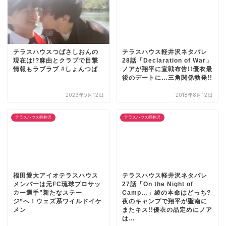
テラスハウスつばさしおんの
テラスハウス軽井沢ネタバレ
現在は!?麻由とクラブで目撃
28話「Declaration of War」
情報もラブラブ #しょんつば
ノアが翔平に宣戦布告!!優衣最
後のデートに…三角関係勃発!!
2023年5月12日
2018年8月12日
テラスハウス軽井沢
テラスハウス軽井沢
福田愛大アイオテラスハウス
テラスハウス軽井沢ネタバレ
メンバーは元FC琉球プロサッ
27話「On the Night of
カー選手”新たなステー
Camp…」綾の本命はどっち?
ジ”へ！ウェズ系ワイルドイケ
夜のキャンプで翔平が聖南に
メン
またキス!!優衣の品定めにノア
は…