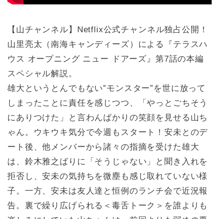
【山チャンネル】Netflix公式チャンネル独占公開！
山里亮太（南海キャンディーズ）による『テラスハ
ウス オープニング ニュー ドアーズ』第7話の本編
スペシャル解説。
雄大というとんでもない‟モンスター”を世に放って
しまったことに責任を感じつつ、「やっとごちそう
にありつけた」と言わんばかりの笑顔を見せる山ち
ゃん。ウキウキ気分で今週もスタート！安未とのデ
ート後、他メンバーから諸々の指摘を受けた雄大
は、鈴木雅之ばりに「そうじゃない」と聞き入れを
拒否し、安未の気持ちを微塵も感じ取れていない様
子。一方、安未は友人達と恒例のランチ会で近況報
告。裏で繰り広げられる＜毒舌トーク＞を誰よりも