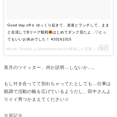
Good day off☺︎ ゆっくり起きて、友達とランチして、まま
と合流してBリーグ観戦
はじめてダンク見たよ…♡とっ
てもいいお休みでした！ #20161015
Mizuki Shidaさん(@shidamizuki)が投稿した写真 –
2016 10月 15 6:34午前 PDT
美月のツイッター、何か説明…しないか…。
もし付き合ってて別れちゃってたとしても…仕事は
順調で活動の幅を広げているようだし、田中さんよ
りイイ男つかまえてください☆
※追記※