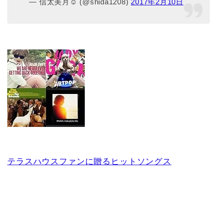
— 信太美月☺︎ (@shida1208)
2017年2月10日
テラスハウスファンに贈るヒットソングス