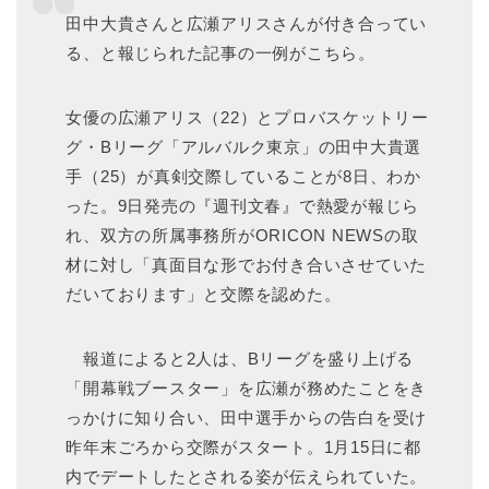
田中大貴さんと広瀬アリスさんが付き合ってい
る、と報じられた記事の一例がこちら。
女優の広瀬アリス（22）とプロバスケットリー
グ・Bリーグ「アルバルク東京」の田中大貴選
手（25）が真剣交際していることが8日、わか
った。9日発売の『週刊文春』で熱愛が報じら
れ、双方の所属事務所がORICON NEWSの取
材に対し「真面目な形でお付き合いさせていた
だいております」と交際を認めた。
報道によると2人は、Bリーグを盛り上げる
「開幕戦ブースター」を広瀬が務めたことをき
っかけに知り合い、田中選手からの告白を受け
昨年末ごろから交際がスタート。1月15日に都
内でデートしたとされる姿が伝えられていた。