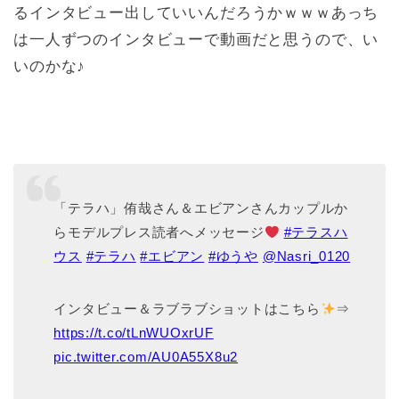
るインタビュー出していいんだろうかｗｗｗあっち
は一人ずつのインタビューで動画だと思うので、い
いのかな♪
「テラハ」侑哉さん＆エビアンさんカップルか
らモデルプレス読者へメッセージ
#テラスハ
ウス
#テラハ
#エビアン
#ゆうや
@Nasri_0120
インタビュー＆ラブラブショットはこちら
⇒
https://t.co/tLnWUOxrUF
pic.twitter.com/AU0A55X8u2