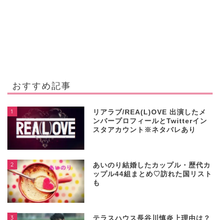
おすすめ記事
1
リアラブ/REA(L)OVE 出演したメ
ンバープロフィールとTwitterイン
スタアカウント※ネタバレあり
2
あいのり結婚したカップル・歴代カ
ップル44組まとめ♡訪れた国リスト
も
3
テラスハウス長谷川慎炎上理由は？