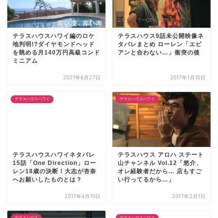
テラスハウスハワイ編のロケ
テラスハウス9話未公開映像ネ
地判明!?ダイヤモンドヘッド
タバレまとめ ローレン「エビ
を眺める月140万円高級コンド
アンと合わない…」衝突の後
ミニアム
2021年6月27日
2017年1月10日
テラスハウスハワイ
テラスハウスハワイ
テラスハウスハワイネタバレ
テラスハウス アロハ ステート
15話「One Direction」ロー
山チャンネル Vol.12「悠介、
レン18歳の決断！大志が杏奈
オレ経験者だから… 店もすご
へお願いしたものとは？
い行ってるから…」
2017年4月10日
2017年2月1日
テラスハウス
テラスハウスハワイ