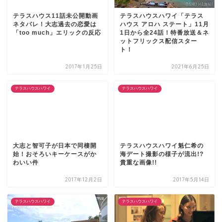
テラスハウス11話未公開動画
テラスハウスハワイ「テラス
ネタバレ！大志過去の恋愛は
ハウス アロハ ステート」11月
「too much」エリックの反応
1日から全24話！特番放送＆ネ
ットフリックス配信スター
ト！
2017年1月25日
2021年6月25日
テラスハウスハワイ
テラスハウスハワイ
大志と智可子が日本で同棲開
テラスハウスハワイ魁仁希の
始！おそろいキーケースがか
海デート撮影の様子が流出!?
わいい件
貴重な画像!!
2017年12月2日
2017年5月14日
テラスハウスハワイ
テラスハウスハワイ