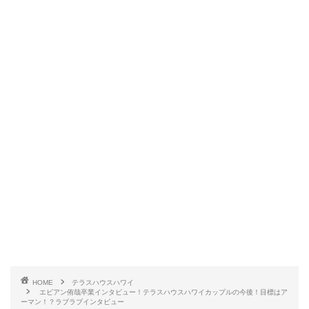
HOME
テラスハウスハワイ
エビアン侑哉卒業インタビュー！テラスハウスハワイカップルの今後！目標はア
ーマン！？ラブラブインタビュー