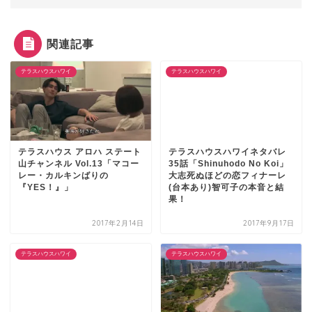
関連記事
テラスハウスハワイ
テラスハウスハワイ
テラスハウス アロハ ステート
テラスハウスハワイネタバレ
山チャンネル Vol.13「マコー
35話「Shinuhodo No Koi」
レー・カルキンばりの
大志死ぬほどの恋フィナーレ
『YES！』」
(台本あり)智可子の本音と結
果！
2017年2月14日
2017年9月17日
テラスハウスハワイ
テラスハウスハワイ