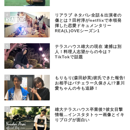
4
リアラブ ネタバレ全話＆出演者の
傷とは？田村淳がnetflixで本領発
揮した恋愛ドキュメンタリー
REA(L)OVEシーズン1
5
テラスハウス雄大の現在 逮捕は別
人！料理人志望からの今は？
TikTokで話題
6
もりもり(森田紗英)彼氏できた報告!
お相手はバチェラー久保さん!?蒼川
愛ちゃんの今も追跡！
7
雄大テラスハウス卒業後?彼女目撃
情報…インスタタトゥー画像とイキ
りブログが面白い