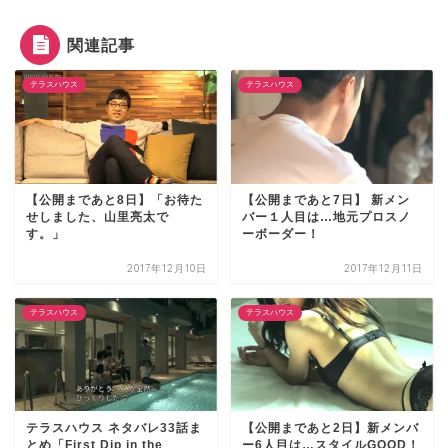
関連記事
テラスハウス
テラスハウス
【公開まであと8日】「お待た
【公開まであと7日】 新メン
せしました、山里亮太で
バー１人目は…地元プロスノ
す。」
ーボーダー！
2017年12月10日
2017年12月11日
テラスハウス
テラスハウス
テラスハウス ネタバレ33話ま
【公開まであと2日】新メンバ
とめ「First Dip in the
ー6人目は…スタイルGOOD！