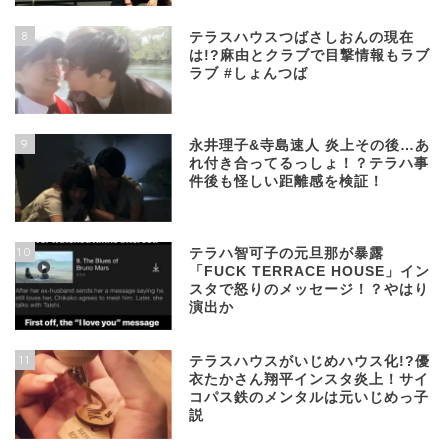
8
テラスハウスつばさしおんの現在
は!?麻由とクラブで目撃情報もラブ
ラブ #しょんつば
9
永井理子&寺島速人 炎上その後…あ
れ付き合ってるっしょ！？テラハ事
件後も怪しい距離感を検証！
10
テラハ智可子の元旦那が暴露
「FUCK TERRACE HOUSE」イン
スタで怒りのメッセージ！？やはり
演出か
11
テラスハウスがいじめハウス化!?優
衣たかさん翔平インスタ炎上！サイ
コパス鉄のメンタルは元いじめっ子
説