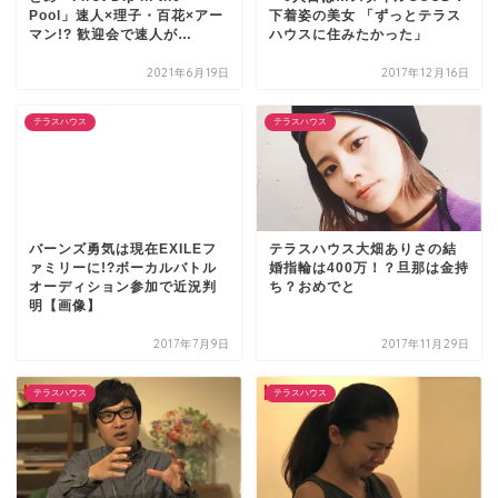
Pool」速人×理子・百花×アー
下着姿の美女 「ずっとテラス
マン!? 歓迎会で速人が…
ハウスに住みたかった」
2021年6月19日
2017年12月16日
テラスハウス
テラスハウス
バーンズ勇気は現在EXILEフ
テラスハウス大畑ありさの結
ァミリーに!?ボーカルバトル
婚指輪は400万！？旦那は金持
オーディション参加で近況判
ち？おめでと
明【画像】
2017年7月9日
2017年11月29日
テラスハウス
テラスハウス