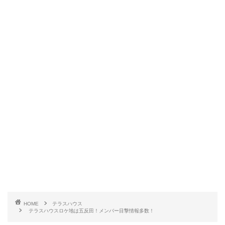
HOME
テラスハウス
テラスハウスロケ地は五反田！メンバー目撃情報多数！