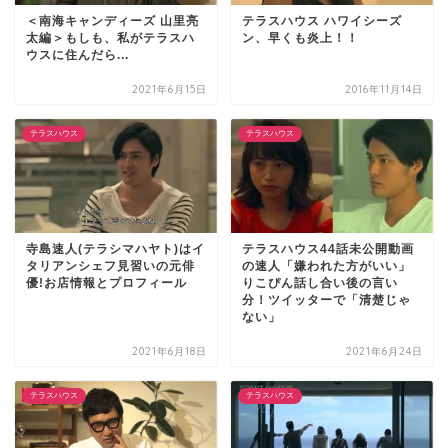
＜南海キャンディーズ 山里亮
テラスハウス ハワイシーズ
太編＞もしも、私がテラスハ
ン、早くも炎上！！
ウスに住んだら...
2021年6月15日
2016年11月14日
テラスハウス
テラスハウス
寺島速人(テラシマハヤト)はイ
テラスハウス44話未公開動画
タリアンシェフ見習いの元俳
の速人「嫌われた方がいい」
優!お店情報とプロフィール
りこぴん話し合い後の言い
分！ツイッターで「清楚じゃ
ない」
2021年6月18日
2021年6月24日
テラスハウス
テラスハウス