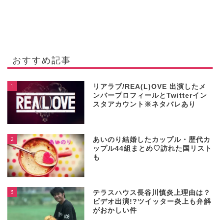
おすすめ記事
1
リアラブ/REA(L)OVE 出演したメ
ンバープロフィールとTwitterイン
スタアカウント※ネタバレあり
2
あいのり結婚したカップル・歴代カ
ップル44組まとめ♡訪れた国リスト
も
3
テラスハウス長谷川慎炎上理由は？
ビデオ出演!?ツイッター炎上も弁解
がおかしい件