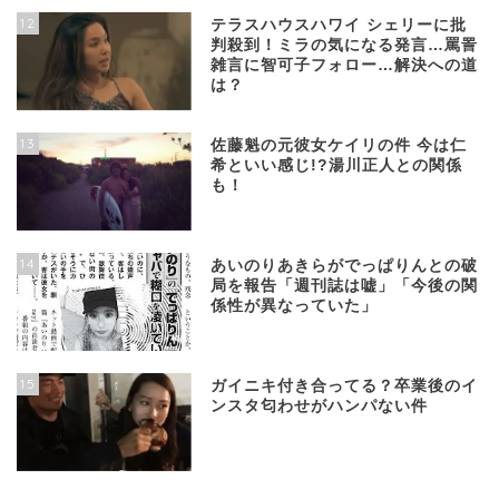
12
テラスハウスハワイ シェリーに批
判殺到！ミラの気になる発言…罵詈
雑言に智可子フォロー…解決への道
は？
13
佐藤魁の元彼女ケイリの件 今は仁
希といい感じ!?湯川正人との関係
も！
14
あいのりあきらがでっぱりんとの破
局を報告「週刊誌は嘘」「今後の関
係性が異なっていた」
15
ガイニキ付き合ってる？卒業後のイ
ンスタ匂わせがハンパない件